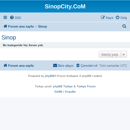
SinopCity.CoM
SSS
Kayıt
Giriş
A
Forum ana sayfa
Sinop
r
Sinop
a
Bu kategoride hiç forum yok.
Geçiş yap
Forum ana sayfa
Bize ulaşın
Çerezleri sil
Tüm zamanlar
UTC
Powered by
phpBB
® Forum Software © phpBB Limited
Türkçe çeviri:
phpBB Türkiye
&
Türkiye Forum
Gizlilik
|
Koşullar