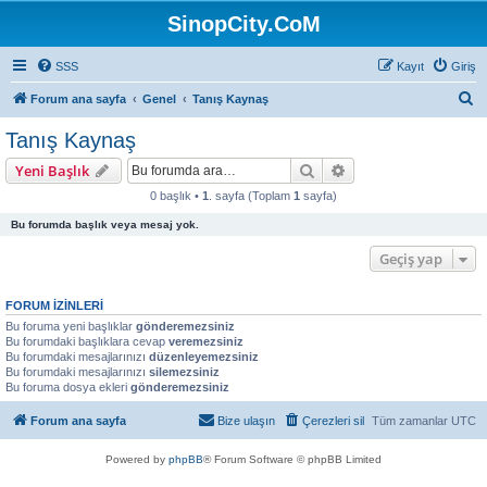
SinopCity.CoM
SSS
Kayıt
Giriş
A
Forum ana sayfa
Genel
Tanış Kaynaş
r
Tanış Kaynaş
a
Ara
Gelişmiş arama
Yeni Başlık
0 başlık •
1
. sayfa (Toplam
1
sayfa)
Bu forumda başlık veya mesaj yok.
Geçiş yap
FORUM IZINLERI
Bu foruma yeni başlıklar
gönderemezsiniz
Bu forumdaki başlıklara cevap
veremezsiniz
Bu forumdaki mesajlarınızı
düzenleyemezsiniz
Bu forumdaki mesajlarınızı
silemezsiniz
Bu foruma dosya ekleri
gönderemezsiniz
Forum ana sayfa
Bize ulaşın
Çerezleri sil
Tüm zamanlar
UTC
Powered by
phpBB
® Forum Software © phpBB Limited