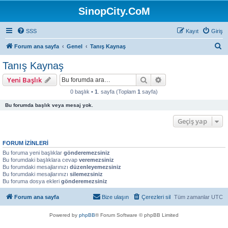
SinopCity.CoM
SSS
Kayıt
Giriş
A
Forum ana sayfa
Genel
Tanış Kaynaş
r
Tanış Kaynaş
a
Ara
Gelişmiş arama
Yeni Başlık
0 başlık •
1
. sayfa (Toplam
1
sayfa)
Bu forumda başlık veya mesaj yok.
Geçiş yap
FORUM IZINLERI
Bu foruma yeni başlıklar
gönderemezsiniz
Bu forumdaki başlıklara cevap
veremezsiniz
Bu forumdaki mesajlarınızı
düzenleyemezsiniz
Bu forumdaki mesajlarınızı
silemezsiniz
Bu foruma dosya ekleri
gönderemezsiniz
Forum ana sayfa
Bize ulaşın
Çerezleri sil
Tüm zamanlar
UTC
Powered by
phpBB
® Forum Software © phpBB Limited