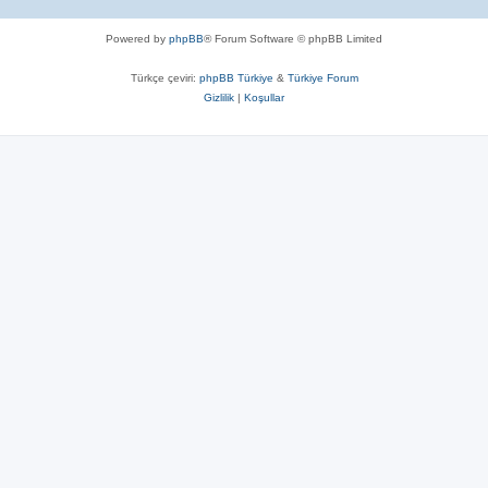
Powered by
phpBB
® Forum Software © phpBB Limited
Türkçe çeviri:
phpBB Türkiye
&
Türkiye Forum
Gizlilik
|
Koşullar