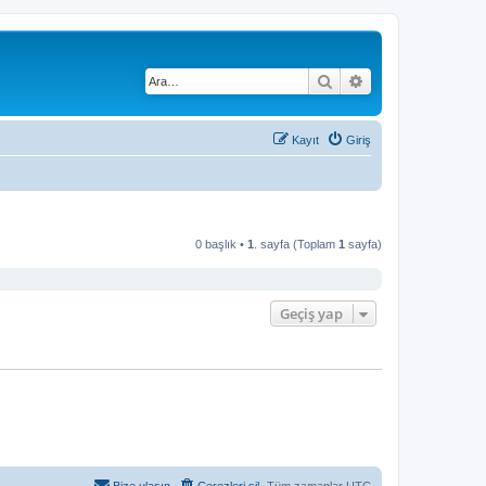
Ara
Gelişmiş arama
Kayıt
Giriş
0 başlık •
1
. sayfa (Toplam
1
sayfa)
Geçiş yap