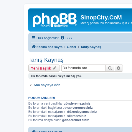
SinopCity.CoM
Mesaj panonuzu tanımlamak için kıs
Hızlı bağlantılar
SSS
Forum ana sayfa
Genel
Tanış Kaynaş
Tanış Kaynaş
Ara
Geliş
Yeni Başlık
Bu forumda başlık veya mesaj yok.
Ana sayfaya dön
FORUM IZINLERI
Bu foruma yeni başlıklar
gönderemezsiniz
Bu forumdaki başlıklara cevap
veremezsiniz
Bu forumdaki mesajlarınızı
düzenleyemezsiniz
Bu forumdaki mesajlarınızı
silemezsiniz
Bu foruma dosya ekleri
gönderemezsiniz