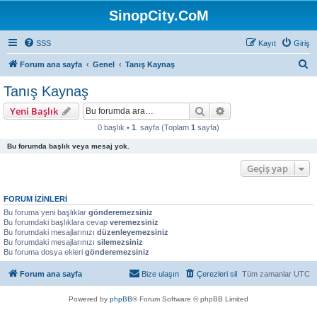
SinopCity.CoM
SSS
Kayıt
Giriş
A
Forum ana sayfa
Genel
Tanış Kaynaş
r
Tanış Kaynaş
a
Ara
Gelişmiş arama
Yeni Başlık
0 başlık •
1
. sayfa (Toplam
1
sayfa)
Bu forumda başlık veya mesaj yok.
Geçiş yap
FORUM IZINLERI
Bu foruma yeni başlıklar
gönderemezsiniz
Bu forumdaki başlıklara cevap
veremezsiniz
Bu forumdaki mesajlarınızı
düzenleyemezsiniz
Bu forumdaki mesajlarınızı
silemezsiniz
Bu foruma dosya ekleri
gönderemezsiniz
Forum ana sayfa
Bize ulaşın
Çerezleri sil
Tüm zamanlar
UTC
Powered by
phpBB
® Forum Software © phpBB Limited