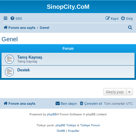
SinopCity.CoM
SSS
Kayıt
Giriş
A
Forum ana sayfa
Genel
r
Genel
a
Forum
Tanış Kaynaş
Tanış kaynaş
Destek
Geçiş yap
Forum ana sayfa
Bize ulaşın
Çerezleri sil
Tüm zamanlar
UTC
Powered by
phpBB
® Forum Software © phpBB Limited
Türkçe çeviri:
phpBB Türkiye
&
Türkiye Forum
Gizlilik
|
Koşullar