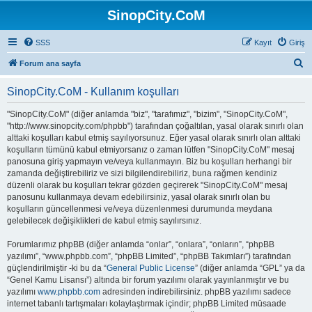
SinopCity.CoM
SSS
Kayıt
Giriş
A
Forum ana sayfa
r
SinopCity.CoM - Kullanım koşulları
a
"SinopCity.CoM" (diğer anlamda "biz", "tarafımız", "bizim", "SinopCity.CoM",
"http://www.sinopcity.com/phpbb") tarafından çoğaltılan, yasal olarak sınırlı olan
alttaki koşulları kabul etmiş sayılıyorsunuz. Eğer yasal olarak sınırlı olan alttaki
koşulların tümünü kabul etmiyorsanız o zaman lütfen "SinopCity.CoM" mesaj
panosuna giriş yapmayın ve/veya kullanmayın. Biz bu koşulları herhangi bir
zamanda değiştirebiliriz ve sizi bilgilendirebiliriz, buna rağmen kendiniz
düzenli olarak bu koşulları tekrar gözden geçirerek "SinopCity.CoM" mesaj
panosunu kullanmaya devam edebilirsiniz, yasal olarak sınırlı olan bu
koşulların güncellenmesi ve/veya düzenlenmesi durumunda meydana
gelebilecek değişiklikleri de kabul etmiş sayılırsınız.
Forumlarımız phpBB (diğer anlamda “onlar”, “onlara”, “onların”, “phpBB
yazılımı”, “www.phpbb.com”, “phpBB Limited”, “phpBB Takımları”) tarafından
güçlendirilmiştir -ki bu da “
General Public License
” (diğer anlamda “GPL” ya da
“Genel Kamu Lisansı”) altında bir forum yazılımı olarak yayınlanmıştır ve bu
yazılımı
www.phpbb.com
adresinden indirebilirsiniz. phpBB yazılımı sadece
internet tabanlı tartışmaları kolaylaştırmak içindir; phpBB Limited müsaade