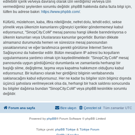
edilebilir içerik ve/veya davranış olarak izin verdiğimiz ve/veya izin
vermediğimiz şeylerden sorumlu değildir. phpBB hakkında daha fazla bilgi için,
lütfen bu adrese bakın:
https://www.phpbb.com/
.
Küfürlü, müstehcen, kaba, iftira niteliğinde, nefret dolu, tehdit edici, sekse
yönelik veya ülkenizin kanunlarını çiğneyici içerikler göndermemeyi kabul
ediyorsunuz, "SinopCity.CoM" mesaj panosu hangi ülkede barındırılıyorsa o
ülkenin kanunları veya Uluslararası kanunlar geçerlidir. Bunları dikkate
almamanız durumunda hemen ve süresizce mesaj panosundan
yasaklanırsınız ve eğer tarafımızca gerekli görülürse İnternet Servis
Sağlayıcınız da haberdar edilir. Bütün mesajların IP adresi bu koşulların
uygulanmasına yardımcı olmak için kaydedilmektedir. "SinopCity.CoM" mesaj
panosunda uygun gördüğümüz durumlarda ve zamanlarda herhangi bir
başlığı silme, değiştirme, taşıma veya kapatma hakkımızın olduğunu kabul
ediyorsunuz. Bir kullanıcı olarak her girdiğiniz bilginin veritabanında
saklanacağını kabul ediyorsunuz. Her ne kadar bu bilgiler sizin bilginiz dışında
üçüncü şahıslara verilmeyecek olsa da, herhangi bir hack saldırısı sonucunda
bu bilgiler dağılırsa bundan "SinopCity.CoM" veya phpBB kesinlikle sorumlu
değildir.
Forum ana sayfa
Bize ulaşın
Çerezleri sil
Tüm zamanlar
UTC
Powered by
phpBB
® Forum Software © phpBB Limited
Türkçe çeviri:
phpBB Türkiye
&
Türkiye Forum
Gizlilik
|
Koşullar