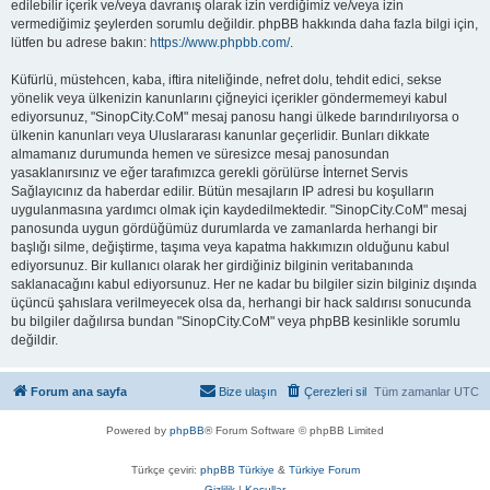
edilebilir içerik ve/veya davranış olarak izin verdiğimiz ve/veya izin
vermediğimiz şeylerden sorumlu değildir. phpBB hakkında daha fazla bilgi için,
lütfen bu adrese bakın:
https://www.phpbb.com/
.
Küfürlü, müstehcen, kaba, iftira niteliğinde, nefret dolu, tehdit edici, sekse
yönelik veya ülkenizin kanunlarını çiğneyici içerikler göndermemeyi kabul
ediyorsunuz, "SinopCity.CoM" mesaj panosu hangi ülkede barındırılıyorsa o
ülkenin kanunları veya Uluslararası kanunlar geçerlidir. Bunları dikkate
almamanız durumunda hemen ve süresizce mesaj panosundan
yasaklanırsınız ve eğer tarafımızca gerekli görülürse İnternet Servis
Sağlayıcınız da haberdar edilir. Bütün mesajların IP adresi bu koşulların
uygulanmasına yardımcı olmak için kaydedilmektedir. "SinopCity.CoM" mesaj
panosunda uygun gördüğümüz durumlarda ve zamanlarda herhangi bir
başlığı silme, değiştirme, taşıma veya kapatma hakkımızın olduğunu kabul
ediyorsunuz. Bir kullanıcı olarak her girdiğiniz bilginin veritabanında
saklanacağını kabul ediyorsunuz. Her ne kadar bu bilgiler sizin bilginiz dışında
üçüncü şahıslara verilmeyecek olsa da, herhangi bir hack saldırısı sonucunda
bu bilgiler dağılırsa bundan "SinopCity.CoM" veya phpBB kesinlikle sorumlu
değildir.
Forum ana sayfa
Bize ulaşın
Çerezleri sil
Tüm zamanlar
UTC
Powered by
phpBB
® Forum Software © phpBB Limited
Türkçe çeviri:
phpBB Türkiye
&
Türkiye Forum
Gizlilik
|
Koşullar