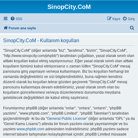
SinopCity.CoM
SSS
Kayıt
Giriş
A
Forum ana sayfa
r
SinopCity.CoM - Kullanım koşulları
a
"SinopCity.CoM" (diğer anlamda "biz", "tarafımız", "bizim", "SinopCity.CoM",
"http://www.sinopcity.com/phpbb") tarafından çoğaltılan, yasal olarak sınırlı olan
alttaki koşulları kabul etmiş sayılıyorsunuz. Eğer yasal olarak sınırlı olan alttaki
koşulların tümünü kabul etmiyorsanız o zaman lütfen "SinopCity.CoM" mesaj
panosuna giriş yapmayın ve/veya kullanmayın. Biz bu koşulları herhangi bir
zamanda değiştirebiliriz ve sizi bilgilendirebiliriz, buna rağmen kendiniz
düzenli olarak bu koşulları tekrar gözden geçirerek "SinopCity.CoM" mesaj
panosunu kullanmaya devam edebilirsiniz, yasal olarak sınırlı olan bu
koşulların güncellenmesi ve/veya düzenlenmesi durumunda meydana
gelebilecek değişiklikleri de kabul etmiş sayılırsınız.
Forumlarımız phpBB (diğer anlamda “onlar”, “onlara”, “onların”, “phpBB
yazılımı”, “www.phpbb.com”, “phpBB Limited”, “phpBB Takımları”) tarafından
güçlendirilmiştir -ki bu da “
General Public License
” (diğer anlamda “GPL” ya da
“Genel Kamu Lisansı”) altında bir forum yazılımı olarak yayınlanmıştır ve bu
yazılımı
www.phpbb.com
adresinden indirebilirsiniz. phpBB yazılımı sadece
internet tabanlı tartışmaları kolaylaştırmak içindir; phpBB Limited müsaade