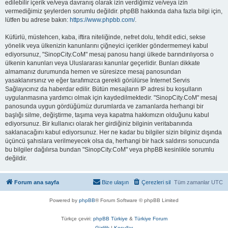
edilebilir içerik ve/veya davranış olarak izin verdiğimiz ve/veya izin
vermediğimiz şeylerden sorumlu değildir. phpBB hakkında daha fazla bilgi için,
lütfen bu adrese bakın:
https://www.phpbb.com/
.
Küfürlü, müstehcen, kaba, iftira niteliğinde, nefret dolu, tehdit edici, sekse
yönelik veya ülkenizin kanunlarını çiğneyici içerikler göndermemeyi kabul
ediyorsunuz, "SinopCity.CoM" mesaj panosu hangi ülkede barındırılıyorsa o
ülkenin kanunları veya Uluslararası kanunlar geçerlidir. Bunları dikkate
almamanız durumunda hemen ve süresizce mesaj panosundan
yasaklanırsınız ve eğer tarafımızca gerekli görülürse İnternet Servis
Sağlayıcınız da haberdar edilir. Bütün mesajların IP adresi bu koşulların
uygulanmasına yardımcı olmak için kaydedilmektedir. "SinopCity.CoM" mesaj
panosunda uygun gördüğümüz durumlarda ve zamanlarda herhangi bir
başlığı silme, değiştirme, taşıma veya kapatma hakkımızın olduğunu kabul
ediyorsunuz. Bir kullanıcı olarak her girdiğiniz bilginin veritabanında
saklanacağını kabul ediyorsunuz. Her ne kadar bu bilgiler sizin bilginiz dışında
üçüncü şahıslara verilmeyecek olsa da, herhangi bir hack saldırısı sonucunda
bu bilgiler dağılırsa bundan "SinopCity.CoM" veya phpBB kesinlikle sorumlu
değildir.
Forum ana sayfa
Bize ulaşın
Çerezleri sil
Tüm zamanlar
UTC
Powered by
phpBB
® Forum Software © phpBB Limited
Türkçe çeviri:
phpBB Türkiye
&
Türkiye Forum
Gizlilik
|
Koşullar