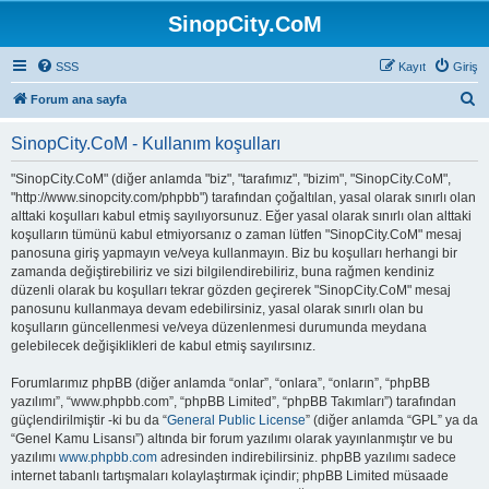
SinopCity.CoM
SSS
Kayıt
Giriş
A
Forum ana sayfa
r
SinopCity.CoM - Kullanım koşulları
a
"SinopCity.CoM" (diğer anlamda "biz", "tarafımız", "bizim", "SinopCity.CoM",
"http://www.sinopcity.com/phpbb") tarafından çoğaltılan, yasal olarak sınırlı olan
alttaki koşulları kabul etmiş sayılıyorsunuz. Eğer yasal olarak sınırlı olan alttaki
koşulların tümünü kabul etmiyorsanız o zaman lütfen "SinopCity.CoM" mesaj
panosuna giriş yapmayın ve/veya kullanmayın. Biz bu koşulları herhangi bir
zamanda değiştirebiliriz ve sizi bilgilendirebiliriz, buna rağmen kendiniz
düzenli olarak bu koşulları tekrar gözden geçirerek "SinopCity.CoM" mesaj
panosunu kullanmaya devam edebilirsiniz, yasal olarak sınırlı olan bu
koşulların güncellenmesi ve/veya düzenlenmesi durumunda meydana
gelebilecek değişiklikleri de kabul etmiş sayılırsınız.
Forumlarımız phpBB (diğer anlamda “onlar”, “onlara”, “onların”, “phpBB
yazılımı”, “www.phpbb.com”, “phpBB Limited”, “phpBB Takımları”) tarafından
güçlendirilmiştir -ki bu da “
General Public License
” (diğer anlamda “GPL” ya da
“Genel Kamu Lisansı”) altında bir forum yazılımı olarak yayınlanmıştır ve bu
yazılımı
www.phpbb.com
adresinden indirebilirsiniz. phpBB yazılımı sadece
internet tabanlı tartışmaları kolaylaştırmak içindir; phpBB Limited müsaade