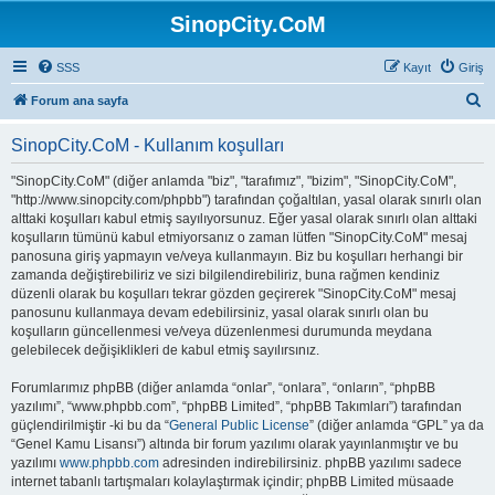
SinopCity.CoM
SSS
Kayıt
Giriş
A
Forum ana sayfa
r
SinopCity.CoM - Kullanım koşulları
a
"SinopCity.CoM" (diğer anlamda "biz", "tarafımız", "bizim", "SinopCity.CoM",
"http://www.sinopcity.com/phpbb") tarafından çoğaltılan, yasal olarak sınırlı olan
alttaki koşulları kabul etmiş sayılıyorsunuz. Eğer yasal olarak sınırlı olan alttaki
koşulların tümünü kabul etmiyorsanız o zaman lütfen "SinopCity.CoM" mesaj
panosuna giriş yapmayın ve/veya kullanmayın. Biz bu koşulları herhangi bir
zamanda değiştirebiliriz ve sizi bilgilendirebiliriz, buna rağmen kendiniz
düzenli olarak bu koşulları tekrar gözden geçirerek "SinopCity.CoM" mesaj
panosunu kullanmaya devam edebilirsiniz, yasal olarak sınırlı olan bu
koşulların güncellenmesi ve/veya düzenlenmesi durumunda meydana
gelebilecek değişiklikleri de kabul etmiş sayılırsınız.
Forumlarımız phpBB (diğer anlamda “onlar”, “onlara”, “onların”, “phpBB
yazılımı”, “www.phpbb.com”, “phpBB Limited”, “phpBB Takımları”) tarafından
güçlendirilmiştir -ki bu da “
General Public License
” (diğer anlamda “GPL” ya da
“Genel Kamu Lisansı”) altında bir forum yazılımı olarak yayınlanmıştır ve bu
yazılımı
www.phpbb.com
adresinden indirebilirsiniz. phpBB yazılımı sadece
internet tabanlı tartışmaları kolaylaştırmak içindir; phpBB Limited müsaade