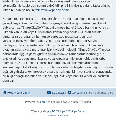
edilebilir içerik ve/veya davranış olarak izin verdiğimiz ve/veya izin
vermediğimiz şeylerden sorumlu değildir. phpBB hakkında daha fazla bilgi için,
lütfen bu adrese bakın:
https://www.phpbb.com/
.
Küfürlü, müstehcen, kaba, iftira niteliğinde, nefret dolu, tehdit edici, sekse
yönelik veya ülkenizin kanunlarını çiğneyici içerikler göndermemeyi kabul
ediyorsunuz, "SinopCity.CoM" mesaj panosu hangi ülkede barındırılıyorsa o
ülkenin kanunları veya Uluslararası kanunlar geçerlidir. Bunları dikkate
almamanız durumunda hemen ve süresizce mesaj panosundan
yasaklanırsınız ve eğer tarafımızca gerekli görülürse İnternet Servis
Sağlayıcınız da haberdar edilir. Bütün mesajların IP adresi bu koşulların
uygulanmasına yardımcı olmak için kaydedilmektedir. "SinopCity.CoM" mesaj
panosunda uygun gördüğümüz durumlarda ve zamanlarda herhangi bir
başlığı silme, değiştirme, taşıma veya kapatma hakkımızın olduğunu kabul
ediyorsunuz. Bir kullanıcı olarak her girdiğiniz bilginin veritabanında
saklanacağını kabul ediyorsunuz. Her ne kadar bu bilgiler sizin bilginiz dışında
üçüncü şahıslara verilmeyecek olsa da, herhangi bir hack saldırısı sonucunda
bu bilgiler dağılırsa bundan "SinopCity.CoM" veya phpBB kesinlikle sorumlu
değildir.
Forum ana sayfa
Bize ulaşın
Çerezleri sil
Tüm zamanlar
UTC
Powered by
phpBB
® Forum Software © phpBB Limited
Türkçe çeviri:
phpBB Türkiye
&
Türkiye Forum
Gizlilik
|
Koşullar