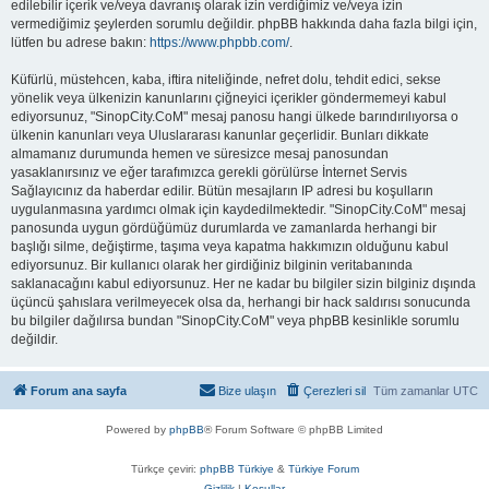
edilebilir içerik ve/veya davranış olarak izin verdiğimiz ve/veya izin
vermediğimiz şeylerden sorumlu değildir. phpBB hakkında daha fazla bilgi için,
lütfen bu adrese bakın:
https://www.phpbb.com/
.
Küfürlü, müstehcen, kaba, iftira niteliğinde, nefret dolu, tehdit edici, sekse
yönelik veya ülkenizin kanunlarını çiğneyici içerikler göndermemeyi kabul
ediyorsunuz, "SinopCity.CoM" mesaj panosu hangi ülkede barındırılıyorsa o
ülkenin kanunları veya Uluslararası kanunlar geçerlidir. Bunları dikkate
almamanız durumunda hemen ve süresizce mesaj panosundan
yasaklanırsınız ve eğer tarafımızca gerekli görülürse İnternet Servis
Sağlayıcınız da haberdar edilir. Bütün mesajların IP adresi bu koşulların
uygulanmasına yardımcı olmak için kaydedilmektedir. "SinopCity.CoM" mesaj
panosunda uygun gördüğümüz durumlarda ve zamanlarda herhangi bir
başlığı silme, değiştirme, taşıma veya kapatma hakkımızın olduğunu kabul
ediyorsunuz. Bir kullanıcı olarak her girdiğiniz bilginin veritabanında
saklanacağını kabul ediyorsunuz. Her ne kadar bu bilgiler sizin bilginiz dışında
üçüncü şahıslara verilmeyecek olsa da, herhangi bir hack saldırısı sonucunda
bu bilgiler dağılırsa bundan "SinopCity.CoM" veya phpBB kesinlikle sorumlu
değildir.
Forum ana sayfa
Bize ulaşın
Çerezleri sil
Tüm zamanlar
UTC
Powered by
phpBB
® Forum Software © phpBB Limited
Türkçe çeviri:
phpBB Türkiye
&
Türkiye Forum
Gizlilik
|
Koşullar