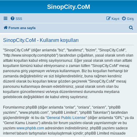
SinopCity.CoM
SSS
Kayıt
Giriş
A
Forum ana sayfa
r
SinopCity.CoM - Kullanım koşulları
a
"SinopCity.CoM" (diğer anlamda "biz", "tarafımız", "bizim", "SinopCity.CoM",
"http://www.sinopcity.com/phpbb") tarafından çoğaltılan, yasal olarak sınırlı olan
alttaki koşulları kabul etmiş sayılıyorsunuz. Eğer yasal olarak sınırlı olan alttaki
koşulların tümünü kabul etmiyorsanız o zaman lütfen "SinopCity.CoM" mesaj
panosuna giriş yapmayın ve/veya kullanmayın. Biz bu koşulları herhangi bir
zamanda değiştirebiliriz ve sizi bilgilendirebiliriz, buna rağmen kendiniz
düzenli olarak bu koşulları tekrar gözden geçirerek "SinopCity.CoM" mesaj
panosunu kullanmaya devam edebilirsiniz, yasal olarak sınırlı olan bu
koşulların güncellenmesi ve/veya düzenlenmesi durumunda meydana
gelebilecek değişiklikleri de kabul etmiş sayılırsınız.
Forumlarımız phpBB (diğer anlamda “onlar”, “onlara”, “onların”, “phpBB
yazılımı”, “www.phpbb.com”, “phpBB Limited”, “phpBB Takımları”) tarafından
güçlendirilmiştir -ki bu da “
General Public License
” (diğer anlamda “GPL” ya da
“Genel Kamu Lisansı”) altında bir forum yazılımı olarak yayınlanmıştır ve bu
yazılımı
www.phpbb.com
adresinden indirebilirsiniz. phpBB yazılımı sadece
internet tabanlı tartışmaları kolaylaştırmak içindir; phpBB Limited müsaade