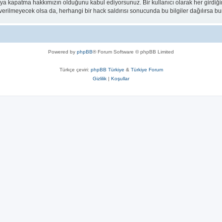
eya kapatma hakkımızın olduğunu kabul ediyorsunuz. Bir kullanıcı olarak her girdiği
a verilmeyecek olsa da, herhangi bir hack saldırısı sonucunda bu bilgiler dağılırsa
Powered by
phpBB
® Forum Software © phpBB Limited
Türkçe çeviri:
phpBB Türkiye
&
Türkiye Forum
Gizlilik
|
Koşullar