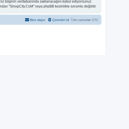
niz bilginin veritabanında saklanacağını kabul ediyorsunuz.
 bundan "SinopCity.CoM" veya phpBB kesinlikle sorumlu değildir.
Bize ulaşın
Çerezleri sil
Tüm zamanlar
UTC