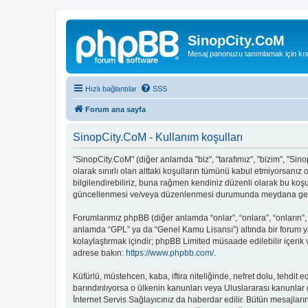
SinopCity.CoM
Mesaj panonuzu tanımlamak için kıs
Hızlı bağlantılar
SSS
Forum ana sayfa
SinopCity.CoM - Kullanım koşulları
"SinopCity.CoM" (diğer anlamda "biz", "tarafımız", "bizim", "Sino
olarak sınırlı olan alttaki koşulların tümünü kabul etmiyorsanı
bilgilendirebiliriz, buna rağmen kendiniz düzenli olarak bu koş
güncellenmesi ve/veya düzenlenmesi durumunda meydana gelebil
Forumlarımız phpBB (diğer anlamda “onlar”, “onlara”, “onların”,
anlamda “GPL” ya da “Genel Kamu Lisansı”) altında bir forum ya
kolaylaştırmak içindir; phpBB Limited müsaade edilebilir içerik
adrese bakın:
https://www.phpbb.com/
.
Küfürlü, müstehcen, kaba, iftira niteliğinde, nefret dolu, tehd
barındırılıyorsa o ülkenin kanunları veya Uluslararası kanunl
İnternet Servis Sağlayıcınız da haberdar edilir. Bütün mesaj