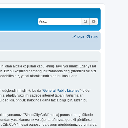
Ara
Gelişmiş arama
Kayıt
Giriş
rlı olan alttaki koşulları kabul etmiş sayılıyorsunuz. Eğer yasal
 Biz bu koşulları herhangi bir zamanda değiştirebiliriz ve sizi
bilirsiniz, yasal olarak sınırlı olan bu koşulların
güçlendirilmiştir -ki bu da “
General Public License
” (diğer
niz. phpBB yazılımı sadece internet tabanlı tartışmaları
 değildir. phpBB hakkında daha fazla bilgi için, lütfen bu
 kabul ediyorsunuz, "SinopCity.CoM" mesaj panosu hangi ülkede
undan yasaklanırsınız ve eğer tarafımızca gerekli görülürse
. "SinopCity.CoM" mesaj panosunda uygun gördüğümüz durumlarda