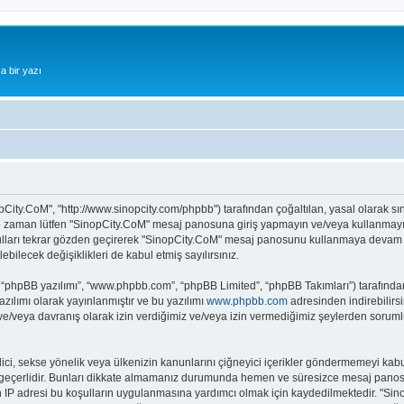
a bir yazı
pCity.CoM", "http://www.sinopcity.com/phpbb") tarafından çoğaltılan, yasal olarak sını
z o zaman lütfen "SinopCity.CoM" mesaj panosuna giriş yapmayın ve/veya kullanmayın.
ulları tekrar gözden geçirerek "SinopCity.CoM" mesaj panosunu kullanmaya devam ede
ecek değişiklikleri de kabul etmiş sayılırsınız.
 “phpBB yazılımı”, “www.phpbb.com”, “phpBB Limited”, “phpBB Takımları”) tarafından 
zılımı olarak yayınlanmıştır ve bu yazılımı
www.phpbb.com
adresinden indirebilirsi
 ve/veya davranış olarak izin verdiğimiz ve/veya izin vermediğimiz şeylerden sorumlu
it edici, sekse yönelik veya ülkenizin kanunlarını çiğneyici içerikler göndermemeyi
ar geçerlidir. Bunları dikkate almamanız durumunda hemen ve süresizce mesaj panos
ların IP adresi bu koşulların uygulanmasına yardımcı olmak için kaydedilmektedir