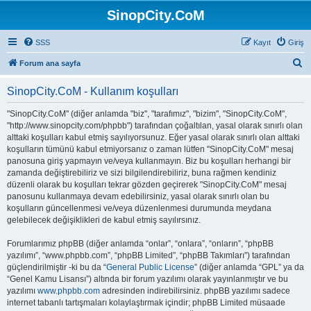
SinopCity.CoM
SSS
Kayıt
Giriş
A
Forum ana sayfa
r
SinopCity.CoM - Kullanım koşulları
a
"SinopCity.CoM" (diğer anlamda "biz", "tarafımız", "bizim", "SinopCity.CoM",
"http://www.sinopcity.com/phpbb") tarafından çoğaltılan, yasal olarak sınırlı olan
alttaki koşulları kabul etmiş sayılıyorsunuz. Eğer yasal olarak sınırlı olan alttaki
koşulların tümünü kabul etmiyorsanız o zaman lütfen "SinopCity.CoM" mesaj
panosuna giriş yapmayın ve/veya kullanmayın. Biz bu koşulları herhangi bir
zamanda değiştirebiliriz ve sizi bilgilendirebiliriz, buna rağmen kendiniz
düzenli olarak bu koşulları tekrar gözden geçirerek "SinopCity.CoM" mesaj
panosunu kullanmaya devam edebilirsiniz, yasal olarak sınırlı olan bu
koşulların güncellenmesi ve/veya düzenlenmesi durumunda meydana
gelebilecek değişiklikleri de kabul etmiş sayılırsınız.
Forumlarımız phpBB (diğer anlamda “onlar”, “onlara”, “onların”, “phpBB
yazılımı”, “www.phpbb.com”, “phpBB Limited”, “phpBB Takımları”) tarafından
güçlendirilmiştir -ki bu da “
General Public License
” (diğer anlamda “GPL” ya da
“Genel Kamu Lisansı”) altında bir forum yazılımı olarak yayınlanmıştır ve bu
yazılımı
www.phpbb.com
adresinden indirebilirsiniz. phpBB yazılımı sadece
internet tabanlı tartışmaları kolaylaştırmak içindir; phpBB Limited müsaade