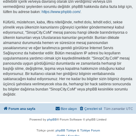
edilebilir içerik ve/veya davranış olarak izin verdiğimiz ve/veya izin
vermediğimiz şeylerden sorumlu değildir. phpBB hakkında daha fazla bilgi için,
lütfen bu adrese bakın:
https://www.phpbb.com/
.
Küfürlü, müstehcen, kaba, iftira niteliğinde, nefret dolu, tehdit edici, sekse
yönelik veya ülkenizin kanunlarını çiğneyici içerikler göndermemeyi kabul
ediyorsunuz, "SinopCity.CoM" mesaj panosu hangi ülkede barındırılıyorsa o
ülkenin kanunları veya Uluslararası kanunlar geçerlidir. Bunları dikkate
almamanız durumunda hemen ve süresizce mesaj panosundan
yasaklanırsınız ve eğer tarafımızca gerekli görülürse İnternet Servis
Sağlayıcınız da haberdar edilir. Bütün mesajların IP adresi bu koşulların
uygulanmasına yardımcı olmak için kaydedilmektedir. "SinopCity.CoM" mesaj
panosunda uygun gördüğümüz durumlarda ve zamanlarda herhangi bir
başlığı silme, değiştirme, taşıma veya kapatma hakkımızın olduğunu kabul
ediyorsunuz. Bir kullanıcı olarak her girdiğiniz bilginin veritabanında
saklanacağını kabul ediyorsunuz. Her ne kadar bu bilgiler sizin bilginiz dışında
üçüncü şahıslara verilmeyecek olsa da, herhangi bir hack saldırısı sonucunda
bu bilgiler dağılırsa bundan "SinopCity.CoM" veya phpBB kesinlikle sorumlu
değildir.
Forum ana sayfa
Bize ulaşın
Çerezleri sil
Tüm zamanlar
UTC
Powered by
phpBB
® Forum Software © phpBB Limited
Türkçe çeviri:
phpBB Türkiye
&
Türkiye Forum
Gizlilik
|
Koşullar