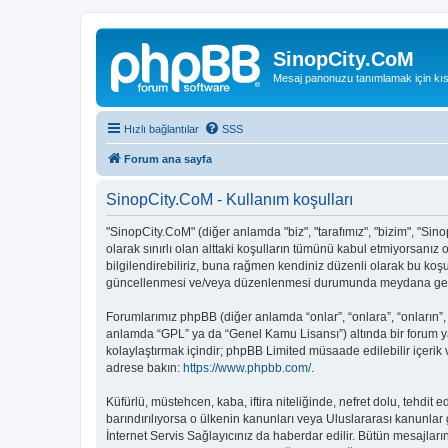
SinopCity.CoM
Mesaj panonuzu tanımlamak için kıs
Hızlı bağlantılar
SSS
Forum ana sayfa
SinopCity.CoM - Kullanım koşulları
"SinopCity.CoM" (diğer anlamda "biz", "tarafımız", "bizim", "Sino
olarak sınırlı olan alttaki koşulların tümünü kabul etmiyorsanı
bilgilendirebiliriz, buna rağmen kendiniz düzenli olarak bu koş
güncellenmesi ve/veya düzenlenmesi durumunda meydana gelebil
Forumlarımız phpBB (diğer anlamda “onlar”, “onlara”, “onların”,
anlamda “GPL” ya da “Genel Kamu Lisansı”) altında bir forum ya
kolaylaştırmak içindir; phpBB Limited müsaade edilebilir içerik
adrese bakın:
https://www.phpbb.com/
.
Küfürlü, müstehcen, kaba, iftira niteliğinde, nefret dolu, tehd
barındırılıyorsa o ülkenin kanunları veya Uluslararası kanunl
İnternet Servis Sağlayıcınız da haberdar edilir. Bütün mesaj