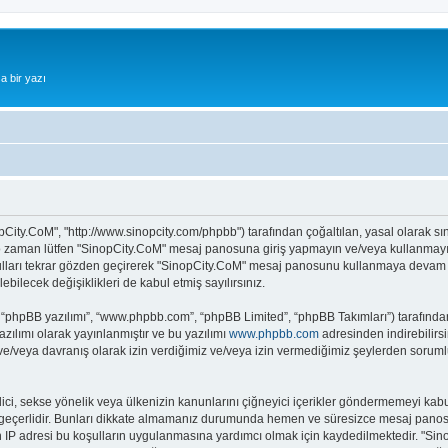
a bir yazı
pCity.CoM", "http://www.sinopcity.com/phpbb") tarafından çoğaltılan, yasal olarak sını
z o zaman lütfen "SinopCity.CoM" mesaj panosuna giriş yapmayın ve/veya kullanmayın.
ulları tekrar gözden geçirerek "SinopCity.CoM" mesaj panosunu kullanmaya devam ede
ecek değişiklikleri de kabul etmiş sayılırsınız.
 “phpBB yazılımı”, “www.phpbb.com”, “phpBB Limited”, “phpBB Takımları”) tarafından 
zılımı olarak yayınlanmıştır ve bu yazılımı
www.phpbb.com
adresinden indirebilirsi
 ve/veya davranış olarak izin verdiğimiz ve/veya izin vermediğimiz şeylerden sorumlu
it edici, sekse yönelik veya ülkenizin kanunlarını çiğneyici içerikler göndermemeyi
ar geçerlidir. Bunları dikkate almamanız durumunda hemen ve süresizce mesaj panos
ların IP adresi bu koşulların uygulanmasına yardımcı olmak için kaydedilmektedir