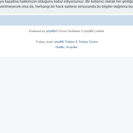
eya kapatma hakkımızın olduğunu kabul ediyorsunuz. Bir kullanıcı olarak her girdiği
a verilmeyecek olsa da, herhangi bir hack saldırısı sonucunda bu bilgiler dağılırsa
Powered by
phpBB
® Forum Software © phpBB Limited
Türkçe çeviri:
phpBB Türkiye
&
Türkiye Forum
Gizlilik
|
Koşullar