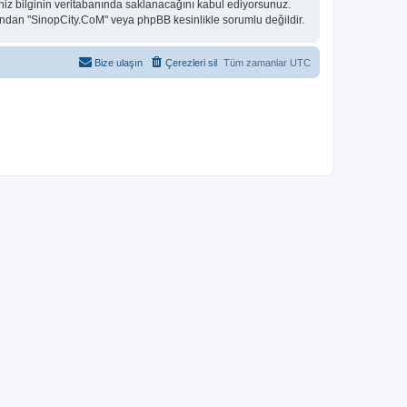
niz bilginin veritabanında saklanacağını kabul ediyorsunuz.
 bundan "SinopCity.CoM" veya phpBB kesinlikle sorumlu değildir.
Bize ulaşın
Çerezleri sil
Tüm zamanlar
UTC