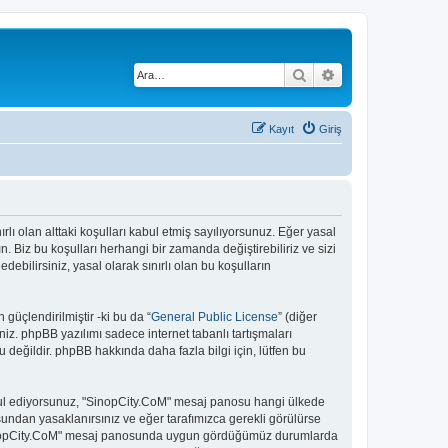
Ara
Gelişmiş arama
Kayıt
Giriş
rlı olan alttaki koşulları kabul etmiş sayılıyorsunuz. Eğer yasal
 Biz bu koşulları herhangi bir zamanda değiştirebiliriz ve sizi
bilirsiniz, yasal olarak sınırlı olan bu koşulların
güçlendirilmiştir -ki bu da “
General Public License
” (diğer
niz. phpBB yazılımı sadece internet tabanlı tartışmaları
 değildir. phpBB hakkında daha fazla bilgi için, lütfen bu
 kabul ediyorsunuz, "SinopCity.CoM" mesaj panosu hangi ülkede
undan yasaklanırsınız ve eğer tarafımızca gerekli görülürse
. "SinopCity.CoM" mesaj panosunda uygun gördüğümüz durumlarda