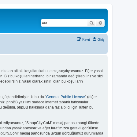
Ara
Gelişmiş arama
Kayıt
Giriş
rlı olan alttaki koşulları kabul etmiş sayılıyorsunuz. Eğer yasal
 Biz bu koşulları herhangi bir zamanda değiştirebiliriz ve sizi
bilirsiniz, yasal olarak sınırlı olan bu koşulların
güçlendirilmiştir -ki bu da “
General Public License
” (diğer
niz. phpBB yazılımı sadece internet tabanlı tartışmaları
 değildir. phpBB hakkında daha fazla bilgi için, lütfen bu
 kabul ediyorsunuz, "SinopCity.CoM" mesaj panosu hangi ülkede
undan yasaklanırsınız ve eğer tarafımızca gerekli görülürse
. "SinopCity.CoM" mesaj panosunda uygun gördüğümüz durumlarda