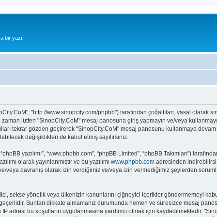
a bir yazı
pCity.CoM", "http://www.sinopcity.com/phpbb") tarafından çoğaltılan, yasal olarak sını
z o zaman lütfen "SinopCity.CoM" mesaj panosuna giriş yapmayın ve/veya kullanmayın.
ulları tekrar gözden geçirerek "SinopCity.CoM" mesaj panosunu kullanmaya devam ede
ecek değişiklikleri de kabul etmiş sayılırsınız.
 “phpBB yazılımı”, “www.phpbb.com”, “phpBB Limited”, “phpBB Takımları”) tarafından 
zılımı olarak yayınlanmıştır ve bu yazılımı
www.phpbb.com
adresinden indirebilirsi
 ve/veya davranış olarak izin verdiğimiz ve/veya izin vermediğimiz şeylerden sorumlu
it edici, sekse yönelik veya ülkenizin kanunlarını çiğneyici içerikler göndermemeyi
ar geçerlidir. Bunları dikkate almamanız durumunda hemen ve süresizce mesaj panos
ların IP adresi bu koşulların uygulanmasına yardımcı olmak için kaydedilmektedir