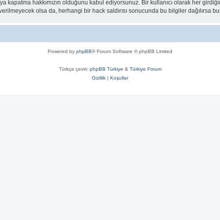
eya kapatma hakkımızın olduğunu kabul ediyorsunuz. Bir kullanıcı olarak her girdiği
a verilmeyecek olsa da, herhangi bir hack saldırısı sonucunda bu bilgiler dağılırsa
Powered by
phpBB
® Forum Software © phpBB Limited
Türkçe çeviri:
phpBB Türkiye
&
Türkiye Forum
Gizlilik
|
Koşullar