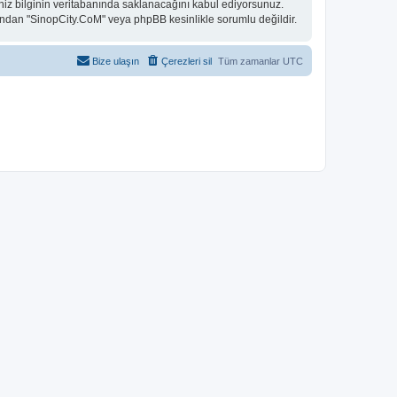
niz bilginin veritabanında saklanacağını kabul ediyorsunuz.
 bundan "SinopCity.CoM" veya phpBB kesinlikle sorumlu değildir.
Bize ulaşın
Çerezleri sil
Tüm zamanlar
UTC