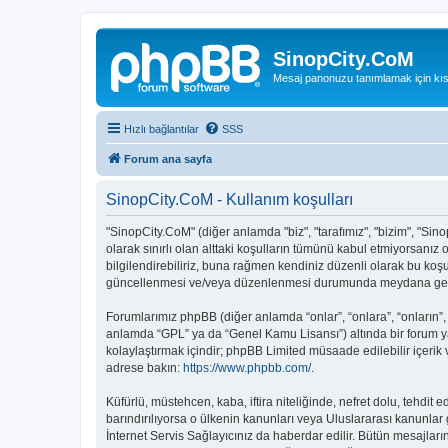
SinopCity.CoM
Mesaj panonuzu tanımlamak için kıs
Hızlı bağlantılar
SSS
Forum ana sayfa
SinopCity.CoM - Kullanım koşulları
"SinopCity.CoM" (diğer anlamda "biz", "tarafımız", "bizim", "Sino
olarak sınırlı olan alttaki koşulların tümünü kabul etmiyorsanı
bilgilendirebiliriz, buna rağmen kendiniz düzenli olarak bu koş
güncellenmesi ve/veya düzenlenmesi durumunda meydana gelebil
Forumlarımız phpBB (diğer anlamda “onlar”, “onlara”, “onların”,
anlamda “GPL” ya da “Genel Kamu Lisansı”) altında bir forum ya
kolaylaştırmak içindir; phpBB Limited müsaade edilebilir içerik
adrese bakın:
https://www.phpbb.com/
.
Küfürlü, müstehcen, kaba, iftira niteliğinde, nefret dolu, tehd
barındırılıyorsa o ülkenin kanunları veya Uluslararası kanunl
İnternet Servis Sağlayıcınız da haberdar edilir. Bütün mesaj