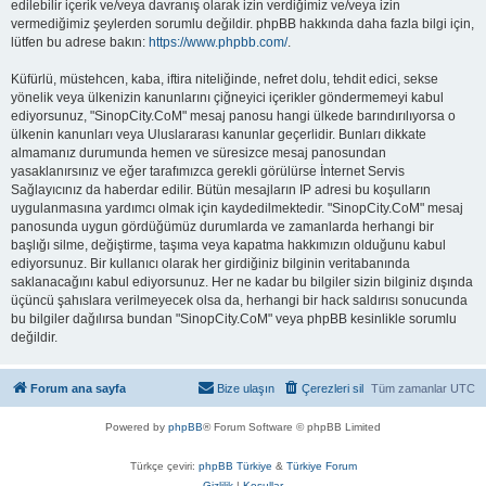
edilebilir içerik ve/veya davranış olarak izin verdiğimiz ve/veya izin
vermediğimiz şeylerden sorumlu değildir. phpBB hakkında daha fazla bilgi için,
lütfen bu adrese bakın:
https://www.phpbb.com/
.
Küfürlü, müstehcen, kaba, iftira niteliğinde, nefret dolu, tehdit edici, sekse
yönelik veya ülkenizin kanunlarını çiğneyici içerikler göndermemeyi kabul
ediyorsunuz, "SinopCity.CoM" mesaj panosu hangi ülkede barındırılıyorsa o
ülkenin kanunları veya Uluslararası kanunlar geçerlidir. Bunları dikkate
almamanız durumunda hemen ve süresizce mesaj panosundan
yasaklanırsınız ve eğer tarafımızca gerekli görülürse İnternet Servis
Sağlayıcınız da haberdar edilir. Bütün mesajların IP adresi bu koşulların
uygulanmasına yardımcı olmak için kaydedilmektedir. "SinopCity.CoM" mesaj
panosunda uygun gördüğümüz durumlarda ve zamanlarda herhangi bir
başlığı silme, değiştirme, taşıma veya kapatma hakkımızın olduğunu kabul
ediyorsunuz. Bir kullanıcı olarak her girdiğiniz bilginin veritabanında
saklanacağını kabul ediyorsunuz. Her ne kadar bu bilgiler sizin bilginiz dışında
üçüncü şahıslara verilmeyecek olsa da, herhangi bir hack saldırısı sonucunda
bu bilgiler dağılırsa bundan "SinopCity.CoM" veya phpBB kesinlikle sorumlu
değildir.
Forum ana sayfa
Bize ulaşın
Çerezleri sil
Tüm zamanlar
UTC
Powered by
phpBB
® Forum Software © phpBB Limited
Türkçe çeviri:
phpBB Türkiye
&
Türkiye Forum
Gizlilik
|
Koşullar