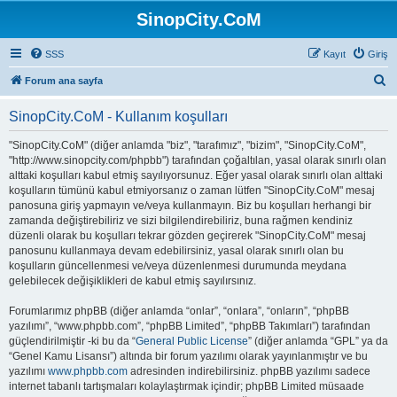
SinopCity.CoM
SSS
Kayıt
Giriş
A
Forum ana sayfa
r
SinopCity.CoM - Kullanım koşulları
a
"SinopCity.CoM" (diğer anlamda "biz", "tarafımız", "bizim", "SinopCity.CoM",
"http://www.sinopcity.com/phpbb") tarafından çoğaltılan, yasal olarak sınırlı olan
alttaki koşulları kabul etmiş sayılıyorsunuz. Eğer yasal olarak sınırlı olan alttaki
koşulların tümünü kabul etmiyorsanız o zaman lütfen "SinopCity.CoM" mesaj
panosuna giriş yapmayın ve/veya kullanmayın. Biz bu koşulları herhangi bir
zamanda değiştirebiliriz ve sizi bilgilendirebiliriz, buna rağmen kendiniz
düzenli olarak bu koşulları tekrar gözden geçirerek "SinopCity.CoM" mesaj
panosunu kullanmaya devam edebilirsiniz, yasal olarak sınırlı olan bu
koşulların güncellenmesi ve/veya düzenlenmesi durumunda meydana
gelebilecek değişiklikleri de kabul etmiş sayılırsınız.
Forumlarımız phpBB (diğer anlamda “onlar”, “onlara”, “onların”, “phpBB
yazılımı”, “www.phpbb.com”, “phpBB Limited”, “phpBB Takımları”) tarafından
güçlendirilmiştir -ki bu da “
General Public License
” (diğer anlamda “GPL” ya da
“Genel Kamu Lisansı”) altında bir forum yazılımı olarak yayınlanmıştır ve bu
yazılımı
www.phpbb.com
adresinden indirebilirsiniz. phpBB yazılımı sadece
internet tabanlı tartışmaları kolaylaştırmak içindir; phpBB Limited müsaade