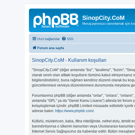
SinopCity.CoM
Mesaj panonuzu tanımlamak için kıs
Hızlı bağlantılar
SSS
Forum ana sayfa
SinopCity.CoM - Kullanım koşulları
"SinopCity.CoM" (diğer anlamda "biz", "tarafımız", "bizim", "Sino
olarak sınırlı olan alttaki koşulların tümünü kabul etmiyorsanı
bilgilendirebiliriz, buna rağmen kendiniz düzenli olarak bu koş
güncellenmesi ve/veya düzenlenmesi durumunda meydana gelebil
Forumlarımız phpBB (diğer anlamda “onlar”, “onlara”, “onların”,
anlamda “GPL” ya da “Genel Kamu Lisansı”) altında bir forum ya
kolaylaştırmak içindir; phpBB Limited müsaade edilebilir içerik
adrese bakın:
https://www.phpbb.com/
.
Küfürlü, müstehcen, kaba, iftira niteliğinde, nefret dolu, tehd
barındırılıyorsa o ülkenin kanunları veya Uluslararası kanunl
İnternet Servis Sağlayıcınız da haberdar edilir. Bütün mesaj