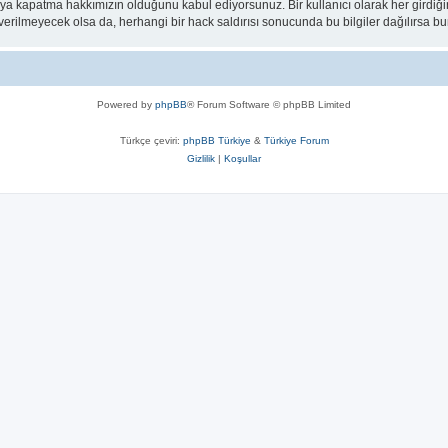
eya kapatma hakkımızın olduğunu kabul ediyorsunuz. Bir kullanıcı olarak her girdiği
a verilmeyecek olsa da, herhangi bir hack saldırısı sonucunda bu bilgiler dağılırsa
Powered by
phpBB
® Forum Software © phpBB Limited
Türkçe çeviri:
phpBB Türkiye
&
Türkiye Forum
Gizlilik
|
Koşullar