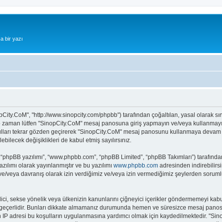
a bir yazı
pCity.CoM", "http://www.sinopcity.com/phpbb") tarafından çoğaltılan, yasal olarak sını
z o zaman lütfen "SinopCity.CoM" mesaj panosuna giriş yapmayın ve/veya kullanmayın.
ulları tekrar gözden geçirerek "SinopCity.CoM" mesaj panosunu kullanmaya devam ede
ecek değişiklikleri de kabul etmiş sayılırsınız.
 “phpBB yazılımı”, “www.phpbb.com”, “phpBB Limited”, “phpBB Takımları”) tarafından 
zılımı olarak yayınlanmıştır ve bu yazılımı
www.phpbb.com
adresinden indirebilirsi
 ve/veya davranış olarak izin verdiğimiz ve/veya izin vermediğimiz şeylerden sorumlu
it edici, sekse yönelik veya ülkenizin kanunlarını çiğneyici içerikler göndermemeyi
ar geçerlidir. Bunları dikkate almamanız durumunda hemen ve süresizce mesaj panos
ların IP adresi bu koşulların uygulanmasına yardımcı olmak için kaydedilmektedir