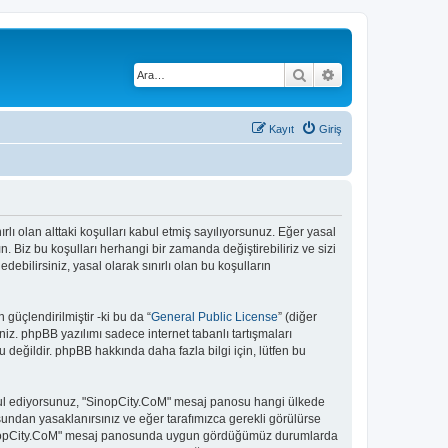
Ara
Gelişmiş arama
Kayıt
Giriş
rlı olan alttaki koşulları kabul etmiş sayılıyorsunuz. Eğer yasal
 Biz bu koşulları herhangi bir zamanda değiştirebiliriz ve sizi
bilirsiniz, yasal olarak sınırlı olan bu koşulların
güçlendirilmiştir -ki bu da “
General Public License
” (diğer
niz. phpBB yazılımı sadece internet tabanlı tartışmaları
 değildir. phpBB hakkında daha fazla bilgi için, lütfen bu
 kabul ediyorsunuz, "SinopCity.CoM" mesaj panosu hangi ülkede
undan yasaklanırsınız ve eğer tarafımızca gerekli görülürse
. "SinopCity.CoM" mesaj panosunda uygun gördüğümüz durumlarda