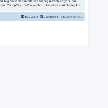
niz bilginin veritabanında saklanacağını kabul ediyorsunuz.
 bundan "SinopCity.CoM" veya phpBB kesinlikle sorumlu değildir.
Bize ulaşın
Çerezleri sil
Tüm zamanlar
UTC