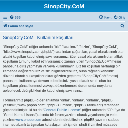
SinopCity.CoM
SSS
Kayıt
Giriş
A
Forum ana sayfa
r
SinopCity.CoM - Kullanım koşulları
a
"SinopCity.CoM" (diğer anlamda "biz", "tarafımız", "bizim", "SinopCity.CoM",
"http://www.sinopcity.com/phpbb") tarafından çoğaltılan, yasal olarak sınırlı olan
alttaki koşulları kabul etmiş sayılıyorsunuz. Eğer yasal olarak sınırlı olan alttaki
koşulların tümünü kabul etmiyorsanız o zaman lütfen "SinopCity.CoM" mesaj
panosuna giriş yapmayın ve/veya kullanmayın. Biz bu koşulları herhangi bir
zamanda değiştirebiliriz ve sizi bilgilendirebiliriz, buna rağmen kendiniz
düzenli olarak bu koşulları tekrar gözden geçirerek "SinopCity.CoM" mesaj
panosunu kullanmaya devam edebilirsiniz, yasal olarak sınırlı olan bu
koşulların güncellenmesi ve/veya düzenlenmesi durumunda meydana
gelebilecek değişiklikleri de kabul etmiş sayılırsınız.
Forumlarımız phpBB (diğer anlamda “onlar”, “onlara”, “onların”, “phpBB
yazılımı”, “www.phpbb.com”, “phpBB Limited”, “phpBB Takımları”) tarafından
güçlendirilmiştir -ki bu da “
General Public License
” (diğer anlamda “GPL” ya da
“Genel Kamu Lisansı”) altında bir forum yazılımı olarak yayınlanmıştır ve bu
yazılımı
www.phpbb.com
adresinden indirebilirsiniz. phpBB yazılımı sadece
internet tabanlı tartışmaları kolaylaştırmak içindir; phpBB Limited müsaade