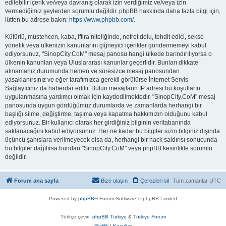
edilebilir içerik ve/veya davranış olarak izin verdiğimiz ve/veya izin
vermediğimiz şeylerden sorumlu değildir. phpBB hakkında daha fazla bilgi için,
lütfen bu adrese bakın:
https://www.phpbb.com/
.
Küfürlü, müstehcen, kaba, iftira niteliğinde, nefret dolu, tehdit edici, sekse
yönelik veya ülkenizin kanunlarını çiğneyici içerikler göndermemeyi kabul
ediyorsunuz, "SinopCity.CoM" mesaj panosu hangi ülkede barındırılıyorsa o
ülkenin kanunları veya Uluslararası kanunlar geçerlidir. Bunları dikkate
almamanız durumunda hemen ve süresizce mesaj panosundan
yasaklanırsınız ve eğer tarafımızca gerekli görülürse İnternet Servis
Sağlayıcınız da haberdar edilir. Bütün mesajların IP adresi bu koşulların
uygulanmasına yardımcı olmak için kaydedilmektedir. "SinopCity.CoM" mesaj
panosunda uygun gördüğümüz durumlarda ve zamanlarda herhangi bir
başlığı silme, değiştirme, taşıma veya kapatma hakkımızın olduğunu kabul
ediyorsunuz. Bir kullanıcı olarak her girdiğiniz bilginin veritabanında
saklanacağını kabul ediyorsunuz. Her ne kadar bu bilgiler sizin bilginiz dışında
üçüncü şahıslara verilmeyecek olsa da, herhangi bir hack saldırısı sonucunda
bu bilgiler dağılırsa bundan "SinopCity.CoM" veya phpBB kesinlikle sorumlu
değildir.
Forum ana sayfa
Bize ulaşın
Çerezleri sil
Tüm zamanlar
UTC
Powered by
phpBB
® Forum Software © phpBB Limited
Türkçe çeviri:
phpBB Türkiye
&
Türkiye Forum
Gizlilik
|
Koşullar