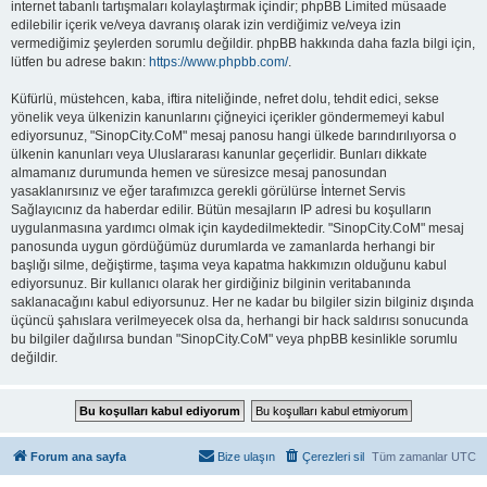
internet tabanlı tartışmaları kolaylaştırmak içindir; phpBB Limited müsaade
edilebilir içerik ve/veya davranış olarak izin verdiğimiz ve/veya izin
vermediğimiz şeylerden sorumlu değildir. phpBB hakkında daha fazla bilgi için,
lütfen bu adrese bakın:
https://www.phpbb.com/
.
Küfürlü, müstehcen, kaba, iftira niteliğinde, nefret dolu, tehdit edici, sekse
yönelik veya ülkenizin kanunlarını çiğneyici içerikler göndermemeyi kabul
ediyorsunuz, "SinopCity.CoM" mesaj panosu hangi ülkede barındırılıyorsa o
ülkenin kanunları veya Uluslararası kanunlar geçerlidir. Bunları dikkate
almamanız durumunda hemen ve süresizce mesaj panosundan
yasaklanırsınız ve eğer tarafımızca gerekli görülürse İnternet Servis
Sağlayıcınız da haberdar edilir. Bütün mesajların IP adresi bu koşulların
uygulanmasına yardımcı olmak için kaydedilmektedir. "SinopCity.CoM" mesaj
panosunda uygun gördüğümüz durumlarda ve zamanlarda herhangi bir
başlığı silme, değiştirme, taşıma veya kapatma hakkımızın olduğunu kabul
ediyorsunuz. Bir kullanıcı olarak her girdiğiniz bilginin veritabanında
saklanacağını kabul ediyorsunuz. Her ne kadar bu bilgiler sizin bilginiz dışında
üçüncü şahıslara verilmeyecek olsa da, herhangi bir hack saldırısı sonucunda
bu bilgiler dağılırsa bundan "SinopCity.CoM" veya phpBB kesinlikle sorumlu
değildir.
Forum ana sayfa
Bize ulaşın
Çerezleri sil
Tüm zamanlar
UTC