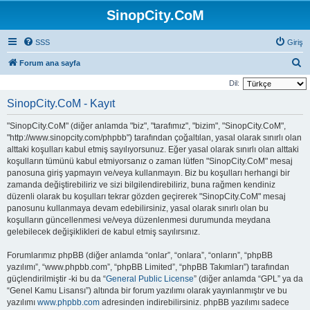
SinopCity.CoM
SSS
Giriş
A
Forum ana sayfa
r
Dil:
a
SinopCity.CoM - Kayıt
"SinopCity.CoM" (diğer anlamda "biz", "tarafımız", "bizim", "SinopCity.CoM",
"http://www.sinopcity.com/phpbb") tarafından çoğaltılan, yasal olarak sınırlı olan
alttaki koşulları kabul etmiş sayılıyorsunuz. Eğer yasal olarak sınırlı olan alttaki
koşulların tümünü kabul etmiyorsanız o zaman lütfen "SinopCity.CoM" mesaj
panosuna giriş yapmayın ve/veya kullanmayın. Biz bu koşulları herhangi bir
zamanda değiştirebiliriz ve sizi bilgilendirebiliriz, buna rağmen kendiniz
düzenli olarak bu koşulları tekrar gözden geçirerek "SinopCity.CoM" mesaj
panosunu kullanmaya devam edebilirsiniz, yasal olarak sınırlı olan bu
koşulların güncellenmesi ve/veya düzenlenmesi durumunda meydana
gelebilecek değişiklikleri de kabul etmiş sayılırsınız.
Forumlarımız phpBB (diğer anlamda “onlar”, “onlara”, “onların”, “phpBB
yazılımı”, “www.phpbb.com”, “phpBB Limited”, “phpBB Takımları”) tarafından
güçlendirilmiştir -ki bu da “
General Public License
” (diğer anlamda “GPL” ya da
“Genel Kamu Lisansı”) altında bir forum yazılımı olarak yayınlanmıştır ve bu
yazılımı
www.phpbb.com
adresinden indirebilirsiniz. phpBB yazılımı sadece