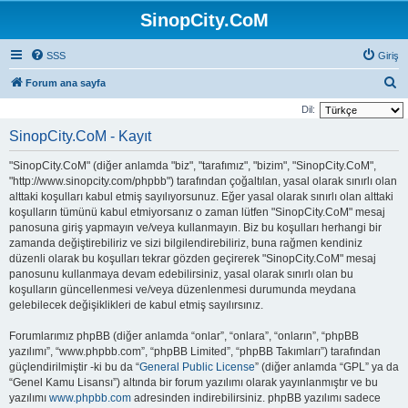
SinopCity.CoM
SSS
Giriş
A
Forum ana sayfa
r
Dil:
a
SinopCity.CoM - Kayıt
"SinopCity.CoM" (diğer anlamda "biz", "tarafımız", "bizim", "SinopCity.CoM",
"http://www.sinopcity.com/phpbb") tarafından çoğaltılan, yasal olarak sınırlı olan
alttaki koşulları kabul etmiş sayılıyorsunuz. Eğer yasal olarak sınırlı olan alttaki
koşulların tümünü kabul etmiyorsanız o zaman lütfen "SinopCity.CoM" mesaj
panosuna giriş yapmayın ve/veya kullanmayın. Biz bu koşulları herhangi bir
zamanda değiştirebiliriz ve sizi bilgilendirebiliriz, buna rağmen kendiniz
düzenli olarak bu koşulları tekrar gözden geçirerek "SinopCity.CoM" mesaj
panosunu kullanmaya devam edebilirsiniz, yasal olarak sınırlı olan bu
koşulların güncellenmesi ve/veya düzenlenmesi durumunda meydana
gelebilecek değişiklikleri de kabul etmiş sayılırsınız.
Forumlarımız phpBB (diğer anlamda “onlar”, “onlara”, “onların”, “phpBB
yazılımı”, “www.phpbb.com”, “phpBB Limited”, “phpBB Takımları”) tarafından
güçlendirilmiştir -ki bu da “
General Public License
” (diğer anlamda “GPL” ya da
“Genel Kamu Lisansı”) altında bir forum yazılımı olarak yayınlanmıştır ve bu
yazılımı
www.phpbb.com
adresinden indirebilirsiniz. phpBB yazılımı sadece