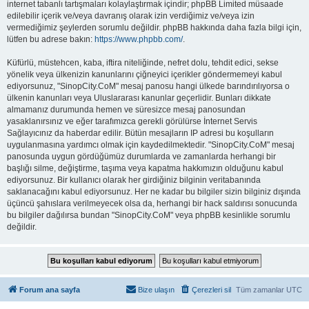
internet tabanlı tartışmaları kolaylaştırmak içindir; phpBB Limited müsaade
edilebilir içerik ve/veya davranış olarak izin verdiğimiz ve/veya izin
vermediğimiz şeylerden sorumlu değildir. phpBB hakkında daha fazla bilgi için,
lütfen bu adrese bakın:
https://www.phpbb.com/
.
Küfürlü, müstehcen, kaba, iftira niteliğinde, nefret dolu, tehdit edici, sekse
yönelik veya ülkenizin kanunlarını çiğneyici içerikler göndermemeyi kabul
ediyorsunuz, "SinopCity.CoM" mesaj panosu hangi ülkede barındırılıyorsa o
ülkenin kanunları veya Uluslararası kanunlar geçerlidir. Bunları dikkate
almamanız durumunda hemen ve süresizce mesaj panosundan
yasaklanırsınız ve eğer tarafımızca gerekli görülürse İnternet Servis
Sağlayıcınız da haberdar edilir. Bütün mesajların IP adresi bu koşulların
uygulanmasına yardımcı olmak için kaydedilmektedir. "SinopCity.CoM" mesaj
panosunda uygun gördüğümüz durumlarda ve zamanlarda herhangi bir
başlığı silme, değiştirme, taşıma veya kapatma hakkımızın olduğunu kabul
ediyorsunuz. Bir kullanıcı olarak her girdiğiniz bilginin veritabanında
saklanacağını kabul ediyorsunuz. Her ne kadar bu bilgiler sizin bilginiz dışında
üçüncü şahıslara verilmeyecek olsa da, herhangi bir hack saldırısı sonucunda
bu bilgiler dağılırsa bundan "SinopCity.CoM" veya phpBB kesinlikle sorumlu
değildir.
Forum ana sayfa
Bize ulaşın
Çerezleri sil
Tüm zamanlar
UTC