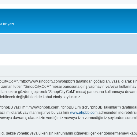
a bir yazı
pCity.CoM", "http://www.sinopcity.com/phpbb") tarafından çoğaltılan, yasal olarak sını
z o zaman lütfen "SinopCity.CoM" mesaj panosuna giriş yapmayın ve/veya kullanmayın.
ulları tekrar gözden geçirerek "SinopCity.CoM" mesaj panosunu kullanmaya devam ede
ecek değişiklikleri de kabul etmiş sayılırsınız.
 “phpBB yazılımı”, “www.phpbb.com”, “phpBB Limited”, “phpBB Takımları”) tarafından 
zılımı olarak yayınlanmıştır ve bu yazılımı
www.phpbb.com
adresinden indirebilirsi
 ve/veya davranış olarak izin verdiğimiz ve/veya izin vermediğimiz şeylerden sorumlu
it edici, sekse yönelik veya ülkenizin kanunlarını çiğneyici içerikler göndermemeyi