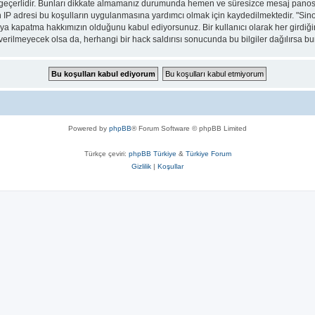
ar geçerlidir. Bunları dikkate almamanız durumunda hemen ve süresizce mesaj panos
ların IP adresi bu koşulların uygulanmasına yardımcı olmak için kaydedilmektedir
eya kapatma hakkımızın olduğunu kabul ediyorsunuz. Bir kullanıcı olarak her girdiği
a verilmeyecek olsa da, herhangi bir hack saldırısı sonucunda bu bilgiler dağılırsa
Powered by
phpBB
® Forum Software © phpBB Limited
Türkçe çeviri:
phpBB Türkiye
&
Türkiye Forum
Gizlilik
|
Koşullar