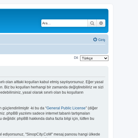
Ara
Gelişmiş arama
Giriş
Dil:
rlı olan alttaki koşulları kabul etmiş sayılıyorsunuz. Eğer yasal
 Biz bu koşulları herhangi bir zamanda değiştirebiliriz ve sizi
bilirsiniz, yasal olarak sınırlı olan bu koşulların
güçlendirilmiştir -ki bu da “
General Public License
” (diğer
niz. phpBB yazılımı sadece internet tabanlı tartışmaları
 değildir. phpBB hakkında daha fazla bilgi için, lütfen bu
 kabul ediyorsunuz, "SinopCity.CoM" mesaj panosu hangi ülkede