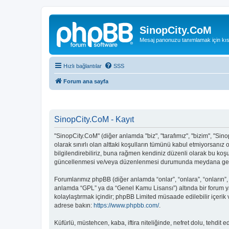
SinopCity.CoM
Mesaj panonuzu tanımlamak için kıs
Hızlı bağlantılar
SSS
Forum ana sayfa
SinopCity.CoM - Kayıt
"SinopCity.CoM" (diğer anlamda "biz", "tarafımız", "bizim", "Sino
olarak sınırlı olan alttaki koşulların tümünü kabul etmiyorsanı
bilgilendirebiliriz, buna rağmen kendiniz düzenli olarak bu koş
güncellenmesi ve/veya düzenlenmesi durumunda meydana gelebil
Forumlarımız phpBB (diğer anlamda “onlar”, “onlara”, “onların”,
anlamda “GPL” ya da “Genel Kamu Lisansı”) altında bir forum ya
kolaylaştırmak içindir; phpBB Limited müsaade edilebilir içerik
adrese bakın:
https://www.phpbb.com/
.
Küfürlü, müstehcen, kaba, iftira niteliğinde, nefret dolu, tehd