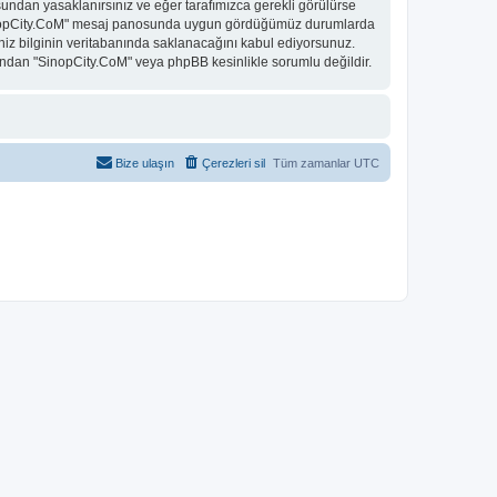
undan yasaklanırsınız ve eğer tarafımızca gerekli görülürse
. "SinopCity.CoM" mesaj panosunda uygun gördüğümüz durumlarda
niz bilginin veritabanında saklanacağını kabul ediyorsunuz.
 bundan "SinopCity.CoM" veya phpBB kesinlikle sorumlu değildir.
Bize ulaşın
Çerezleri sil
Tüm zamanlar
UTC