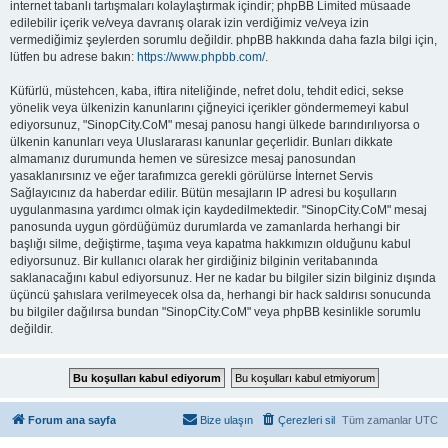
internet tabanlı tartışmaları kolaylaştırmak içindir; phpBB Limited müsaade
edilebilir içerik ve/veya davranış olarak izin verdiğimiz ve/veya izin
vermediğimiz şeylerden sorumlu değildir. phpBB hakkında daha fazla bilgi için,
lütfen bu adrese bakın:
https://www.phpbb.com/
.
Küfürlü, müstehcen, kaba, iftira niteliğinde, nefret dolu, tehdit edici, sekse
yönelik veya ülkenizin kanunlarını çiğneyici içerikler göndermemeyi kabul
ediyorsunuz, "SinopCity.CoM" mesaj panosu hangi ülkede barındırılıyorsa o
ülkenin kanunları veya Uluslararası kanunlar geçerlidir. Bunları dikkate
almamanız durumunda hemen ve süresizce mesaj panosundan
yasaklanırsınız ve eğer tarafımızca gerekli görülürse İnternet Servis
Sağlayıcınız da haberdar edilir. Bütün mesajların IP adresi bu koşulların
uygulanmasına yardımcı olmak için kaydedilmektedir. "SinopCity.CoM" mesaj
panosunda uygun gördüğümüz durumlarda ve zamanlarda herhangi bir
başlığı silme, değiştirme, taşıma veya kapatma hakkımızın olduğunu kabul
ediyorsunuz. Bir kullanıcı olarak her girdiğiniz bilginin veritabanında
saklanacağını kabul ediyorsunuz. Her ne kadar bu bilgiler sizin bilginiz dışında
üçüncü şahıslara verilmeyecek olsa da, herhangi bir hack saldırısı sonucunda
bu bilgiler dağılırsa bundan "SinopCity.CoM" veya phpBB kesinlikle sorumlu
değildir.
Forum ana sayfa
Bize ulaşın
Çerezleri sil
Tüm zamanlar
UTC