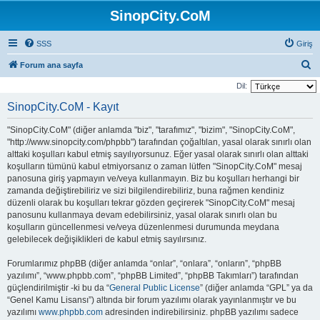
SinopCity.CoM
SSS
Giriş
A
Forum ana sayfa
r
Dil:
a
SinopCity.CoM - Kayıt
"SinopCity.CoM" (diğer anlamda "biz", "tarafımız", "bizim", "SinopCity.CoM",
"http://www.sinopcity.com/phpbb") tarafından çoğaltılan, yasal olarak sınırlı olan
alttaki koşulları kabul etmiş sayılıyorsunuz. Eğer yasal olarak sınırlı olan alttaki
koşulların tümünü kabul etmiyorsanız o zaman lütfen "SinopCity.CoM" mesaj
panosuna giriş yapmayın ve/veya kullanmayın. Biz bu koşulları herhangi bir
zamanda değiştirebiliriz ve sizi bilgilendirebiliriz, buna rağmen kendiniz
düzenli olarak bu koşulları tekrar gözden geçirerek "SinopCity.CoM" mesaj
panosunu kullanmaya devam edebilirsiniz, yasal olarak sınırlı olan bu
koşulların güncellenmesi ve/veya düzenlenmesi durumunda meydana
gelebilecek değişiklikleri de kabul etmiş sayılırsınız.
Forumlarımız phpBB (diğer anlamda “onlar”, “onlara”, “onların”, “phpBB
yazılımı”, “www.phpbb.com”, “phpBB Limited”, “phpBB Takımları”) tarafından
güçlendirilmiştir -ki bu da “
General Public License
” (diğer anlamda “GPL” ya da
“Genel Kamu Lisansı”) altında bir forum yazılımı olarak yayınlanmıştır ve bu
yazılımı
www.phpbb.com
adresinden indirebilirsiniz. phpBB yazılımı sadece