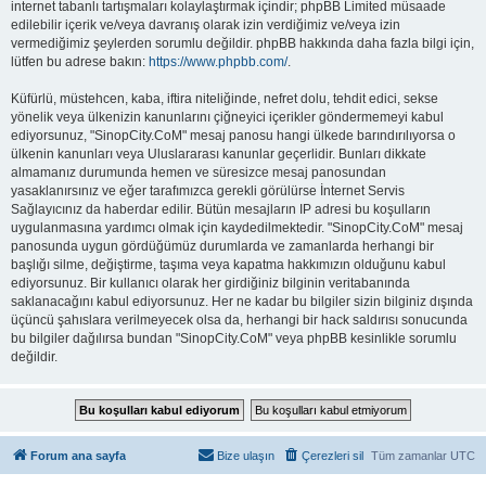
internet tabanlı tartışmaları kolaylaştırmak içindir; phpBB Limited müsaade
edilebilir içerik ve/veya davranış olarak izin verdiğimiz ve/veya izin
vermediğimiz şeylerden sorumlu değildir. phpBB hakkında daha fazla bilgi için,
lütfen bu adrese bakın:
https://www.phpbb.com/
.
Küfürlü, müstehcen, kaba, iftira niteliğinde, nefret dolu, tehdit edici, sekse
yönelik veya ülkenizin kanunlarını çiğneyici içerikler göndermemeyi kabul
ediyorsunuz, "SinopCity.CoM" mesaj panosu hangi ülkede barındırılıyorsa o
ülkenin kanunları veya Uluslararası kanunlar geçerlidir. Bunları dikkate
almamanız durumunda hemen ve süresizce mesaj panosundan
yasaklanırsınız ve eğer tarafımızca gerekli görülürse İnternet Servis
Sağlayıcınız da haberdar edilir. Bütün mesajların IP adresi bu koşulların
uygulanmasına yardımcı olmak için kaydedilmektedir. "SinopCity.CoM" mesaj
panosunda uygun gördüğümüz durumlarda ve zamanlarda herhangi bir
başlığı silme, değiştirme, taşıma veya kapatma hakkımızın olduğunu kabul
ediyorsunuz. Bir kullanıcı olarak her girdiğiniz bilginin veritabanında
saklanacağını kabul ediyorsunuz. Her ne kadar bu bilgiler sizin bilginiz dışında
üçüncü şahıslara verilmeyecek olsa da, herhangi bir hack saldırısı sonucunda
bu bilgiler dağılırsa bundan "SinopCity.CoM" veya phpBB kesinlikle sorumlu
değildir.
Forum ana sayfa
Bize ulaşın
Çerezleri sil
Tüm zamanlar
UTC