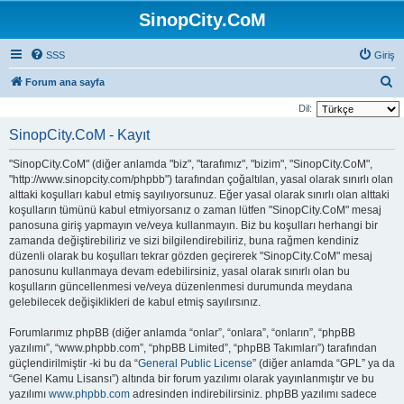
SinopCity.CoM
SSS
Giriş
A
Forum ana sayfa
r
Dil:
a
SinopCity.CoM - Kayıt
"SinopCity.CoM" (diğer anlamda "biz", "tarafımız", "bizim", "SinopCity.CoM",
"http://www.sinopcity.com/phpbb") tarafından çoğaltılan, yasal olarak sınırlı olan
alttaki koşulları kabul etmiş sayılıyorsunuz. Eğer yasal olarak sınırlı olan alttaki
koşulların tümünü kabul etmiyorsanız o zaman lütfen "SinopCity.CoM" mesaj
panosuna giriş yapmayın ve/veya kullanmayın. Biz bu koşulları herhangi bir
zamanda değiştirebiliriz ve sizi bilgilendirebiliriz, buna rağmen kendiniz
düzenli olarak bu koşulları tekrar gözden geçirerek "SinopCity.CoM" mesaj
panosunu kullanmaya devam edebilirsiniz, yasal olarak sınırlı olan bu
koşulların güncellenmesi ve/veya düzenlenmesi durumunda meydana
gelebilecek değişiklikleri de kabul etmiş sayılırsınız.
Forumlarımız phpBB (diğer anlamda “onlar”, “onlara”, “onların”, “phpBB
yazılımı”, “www.phpbb.com”, “phpBB Limited”, “phpBB Takımları”) tarafından
güçlendirilmiştir -ki bu da “
General Public License
” (diğer anlamda “GPL” ya da
“Genel Kamu Lisansı”) altında bir forum yazılımı olarak yayınlanmıştır ve bu
yazılımı
www.phpbb.com
adresinden indirebilirsiniz. phpBB yazılımı sadece