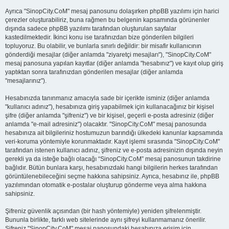
Ayrıca "SinopCity.CoM" mesaj panosunu dolaşırken phpBB yazılımı için harici
çerezler oluşturabiliriz, buna rağmen bu belgenin kapsamında görünenler
dışında sadece phpBB yazılımı tarafından oluşturulan sayfalar
kastedilmektedir. İkinci konu ise tarafınızdan bize gönderilen bilgileri
topluyoruz. Bu olabilir, ve bunlarla sınırlı değildir: bir misafir kullanıcının
gönderdiği mesajlar (diğer anlamda "ziyaretçi mesajları"), "SinopCity.CoM"
mesaj panosuna yapılan kayıtlar (diğer anlamda "hesabınız") ve kayıt olup giriş
yaptıktan sonra tarafınızdan gönderilen mesajlar (diğer anlamda
"mesajlarınız").
Hesabınızda tanınmanız amacıyla sade bir içerikte isminiz (diğer anlamda
"kullanıcı adınız"), hesabınıza giriş yapabilmek için kullanacağınız bir kişisel
şifre (diğer anlamda "şifreniz") ve bir kişisel, geçerli e-posta adresiniz (diğer
anlamda "e-mail adresiniz") olacaktır. "SinopCity.CoM" mesaj panosunda
hesabınıza ait bilgileriniz hostumuzun barındığı ülkedeki kanunlar kapsamında
veri-koruma yöntemiyle korunmaktadır. Kayıt işlemi sırasında "SinopCity.CoM"
tarafından istenen kullanıcı adınız, şifreniz ve e-posta adresinizin dışında neyin
gerekli ya da isteğe bağlı olacağı “SinopCity.CoM” mesaj panosunun takdirine
bağlıdır. Bütün bunlara karşı, hesabınızdaki hangi bilgilerin herkes tarafından
görüntülenebileceğini seçme hakkına sahipsiniz. Ayrıca, hesabınız ile, phpBB
yazılımından otomatik e-postalar oluşturup gönderme veya alma hakkına
sahipsiniz.
Şifreniz güvenlik açısından (bir hash yöntemiyle) yeniden şifrelenmiştir.
Bununla birlikte, farklı web sitelerinde aynı şifreyi kullanmamanız önerilir.
Şifreniz "SinopCity.CoM" mesaj panosundaki hesabınıza erişim için