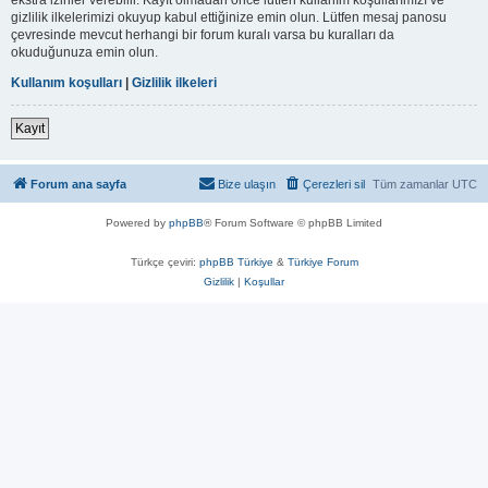
gizlilik ilkelerimizi okuyup kabul ettiğinize emin olun. Lütfen mesaj panosu
çevresinde mevcut herhangi bir forum kuralı varsa bu kuralları da
okuduğunuza emin olun.
Kullanım koşulları
|
Gizlilik ilkeleri
Kayıt
Forum ana sayfa
Bize ulaşın
Çerezleri sil
Tüm zamanlar
UTC
Powered by
phpBB
® Forum Software © phpBB Limited
Türkçe çeviri:
phpBB Türkiye
&
Türkiye Forum
Gizlilik
|
Koşullar