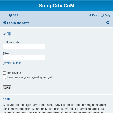
SinopCity.CoM
SSS
Kayıt
Giriş
A
Forum ana sayfa
r
Giriş
a
Kullanıcı adı:
Şifre:
Şifremi unuttum
Beni hatırla
Bu oturumda çevrimiçi olduğumu gizle
KAYIT
Giriş yapabilmek için kayıt olmalısınız. Kayıt işlemi sadece bir kaç dakikanızı
alır, fakat yeteneklerinizi arttırır. Mesaj panosu yöneticisi kayıtlı kullanıcılara
ekstra izinler verebilir. Kayıt olmadan önce lütfen kullanım koşullarımızı ve