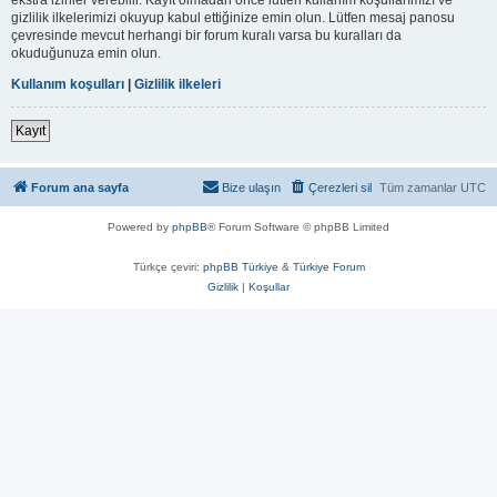
gizlilik ilkelerimizi okuyup kabul ettiğinize emin olun. Lütfen mesaj panosu
çevresinde mevcut herhangi bir forum kuralı varsa bu kuralları da
okuduğunuza emin olun.
Kullanım koşulları
|
Gizlilik ilkeleri
Kayıt
Forum ana sayfa
Bize ulaşın
Çerezleri sil
Tüm zamanlar
UTC
Powered by
phpBB
® Forum Software © phpBB Limited
Türkçe çeviri:
phpBB Türkiye
&
Türkiye Forum
Gizlilik
|
Koşullar