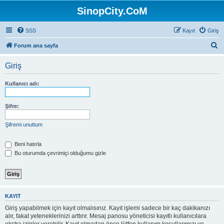
SinopCity.CoM
SSS
Kayıt
Giriş
A
Forum ana sayfa
r
Giriş
a
Kullanıcı adı:
Şifre:
Şifremi unuttum
Beni hatırla
Bu oturumda çevrimiçi olduğumu gizle
KAYIT
Giriş yapabilmek için kayıt olmalısınız. Kayıt işlemi sadece bir kaç dakikanızı
alır, fakat yeteneklerinizi arttırır. Mesaj panosu yöneticisi kayıtlı kullanıcılara
ekstra izinler verebilir. Kayıt olmadan önce lütfen kullanım koşullarımızı ve