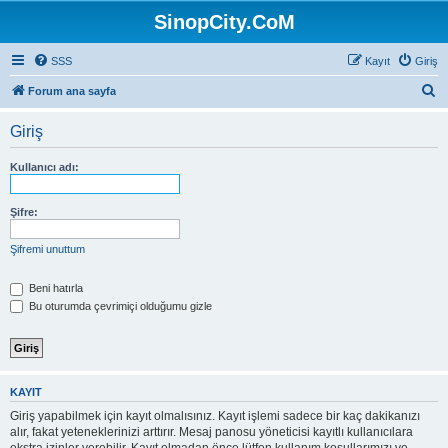
SinopCity.CoM
SSS
Kayıt
Giriş
A
Forum ana sayfa
r
Giriş
a
Kullanıcı adı:
Şifre:
Şifremi unuttum
Beni hatırla
Bu oturumda çevrimiçi olduğumu gizle
KAYIT
Giriş yapabilmek için kayıt olmalısınız. Kayıt işlemi sadece bir kaç dakikanızı
alır, fakat yeteneklerinizi arttırır. Mesaj panosu yöneticisi kayıtlı kullanıcılara
ekstra izinler verebilir. Kayıt olmadan önce lütfen kullanım koşullarımızı ve