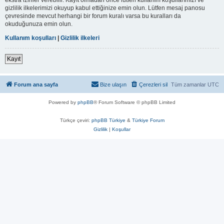
gizlilik ilkelerimizi okuyup kabul ettiğinize emin olun. Lütfen mesaj panosu
çevresinde mevcut herhangi bir forum kuralı varsa bu kuralları da
okuduğunuza emin olun.
Kullanım koşulları
|
Gizlilik ilkeleri
Kayıt
Forum ana sayfa
Bize ulaşın
Çerezleri sil
Tüm zamanlar
UTC
Powered by
phpBB
® Forum Software © phpBB Limited
Türkçe çeviri:
phpBB Türkiye
&
Türkiye Forum
Gizlilik
|
Koşullar