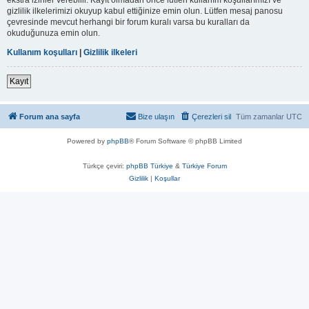
gizlilik ilkelerimizi okuyup kabul ettiğinize emin olun. Lütfen mesaj panosu
çevresinde mevcut herhangi bir forum kuralı varsa bu kuralları da
okuduğunuza emin olun.
Kullanım koşulları
|
Gizlilik ilkeleri
Kayıt
Forum ana sayfa
Bize ulaşın
Çerezleri sil
Tüm zamanlar
UTC
Powered by
phpBB
® Forum Software © phpBB Limited
Türkçe çeviri:
phpBB Türkiye
&
Türkiye Forum
Gizlilik
|
Koşullar