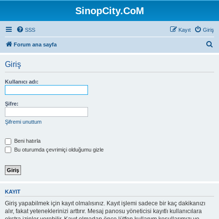
SinopCity.CoM
SSS
Kayıt
Giriş
A
Forum ana sayfa
r
Giriş
a
Kullanıcı adı:
Şifre:
Şifremi unuttum
Beni hatırla
Bu oturumda çevrimiçi olduğumu gizle
KAYIT
Giriş yapabilmek için kayıt olmalısınız. Kayıt işlemi sadece bir kaç dakikanızı
alır, fakat yeteneklerinizi arttırır. Mesaj panosu yöneticisi kayıtlı kullanıcılara
ekstra izinler verebilir. Kayıt olmadan önce lütfen kullanım koşullarımızı ve