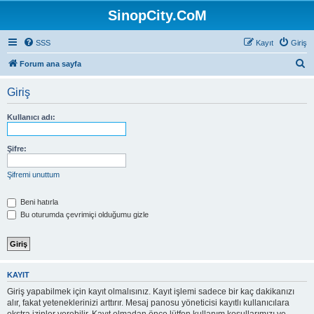
SinopCity.CoM
SSS
Kayıt
Giriş
A
Forum ana sayfa
r
Giriş
a
Kullanıcı adı:
Şifre:
Şifremi unuttum
Beni hatırla
Bu oturumda çevrimiçi olduğumu gizle
KAYIT
Giriş yapabilmek için kayıt olmalısınız. Kayıt işlemi sadece bir kaç dakikanızı
alır, fakat yeteneklerinizi arttırır. Mesaj panosu yöneticisi kayıtlı kullanıcılara
ekstra izinler verebilir. Kayıt olmadan önce lütfen kullanım koşullarımızı ve