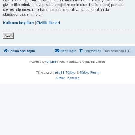
gizlilik ilkelerimizi okuyup kabul ettiğinize emin olun. Lütfen mesaj panosu
çevresinde mevcut herhangi bir forum kuralı varsa bu kuralları da
okuduğunuza emin olun.
Kullanım koşulları
|
Gizlilik ilkeleri
Kayıt
Forum ana sayfa
Bize ulaşın
Çerezleri sil
Tüm zamanlar
UTC
Powered by
phpBB
® Forum Software © phpBB Limited
Türkçe çeviri:
phpBB Türkiye
&
Türkiye Forum
Gizlilik
|
Koşullar