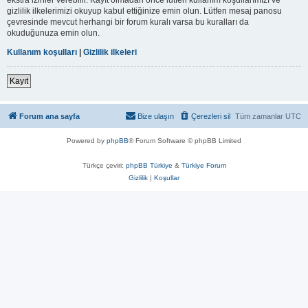
gizlilik ilkelerimizi okuyup kabul ettiğinize emin olun. Lütfen mesaj panosu
çevresinde mevcut herhangi bir forum kuralı varsa bu kuralları da
okuduğunuza emin olun.
Kullanım koşulları
|
Gizlilik ilkeleri
Kayıt
Forum ana sayfa
Bize ulaşın
Çerezleri sil
Tüm zamanlar
UTC
Powered by
phpBB
® Forum Software © phpBB Limited
Türkçe çeviri:
phpBB Türkiye
&
Türkiye Forum
Gizlilik
|
Koşullar