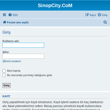
SinopCity.CoM
SSS
Kayıt
Giriş
A
Forum ana sayfa
r
Giriş
a
Kullanıcı adı:
Şifre:
Şifremi unuttum
Beni hatırla
Bu oturumda çevrimiçi olduğumu gizle
KAYIT
Giriş yapabilmek için kayıt olmalısınız. Kayıt işlemi sadece bir kaç dakikanızı
alır, fakat yeteneklerinizi arttırır. Mesaj panosu yöneticisi kayıtlı kullanıcılara
ekstra izinler verebilir. Kayıt olmadan önce lütfen kullanım koşullarımızı ve