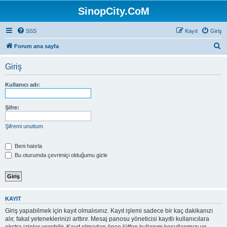
SinopCity.CoM
SSS
Kayıt
Giriş
A
Forum ana sayfa
r
Giriş
a
Kullanıcı adı:
Şifre:
Şifremi unuttum
Beni hatırla
Bu oturumda çevrimiçi olduğumu gizle
KAYIT
Giriş yapabilmek için kayıt olmalısınız. Kayıt işlemi sadece bir kaç dakikanızı
alır, fakat yeteneklerinizi arttırır. Mesaj panosu yöneticisi kayıtlı kullanıcılara
ekstra izinler verebilir. Kayıt olmadan önce lütfen kullanım koşullarımızı ve