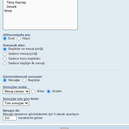
Altforumlarda ara:
Evet
Hayır
Aranacak alan:
Başlıklar ve mesaj içeriği
Sadece mesaj içeriği
Sadece konu başlıkları
Sadece başlığın ilk mesajı
Görüntülenecek sonuçlar:
Mesajlar
Başlıklar
Sonuçları sırala:
Artan
Azalan
Sonuçlar için gün limiti:
Mesajın ilk:
Mesajın tamamını görüntülemek için 0 olarak ayarlayın.
karakterini göster