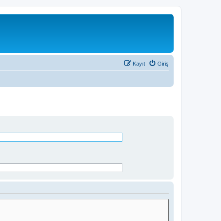
Kayıt
Giriş