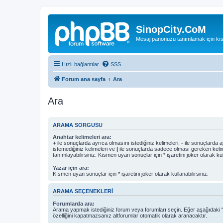
SinopCity.CoM
Mesaj panonuzu tanımlamak için kıs
Hızlı bağlantılar
SSS
Forum ana sayfa
Ara
Ara
ARAMA SORGUSU
Anahtar kelimeleri ara:
+
ile sonuçlarda ayrıca olmasını istediğiniz kelimeleri,
-
ile sonuçlarda a
istemediğiniz kelimeleri ve
|
ile sonuçlarda sadece olması gereken kelim
tanımlayabilirsiniz. Kısmen uyan sonuçlar için * işaretini joker olarak kull
Yazar için ara:
Kısmen uyan sonuçlar için * işaretini joker olarak kullanabilirsiniz.
ARAMA SEÇENEKLERI
Forumlarda ara:
Arama yapmak istediğiniz forum veya forumları seçin. Eğer aşağıdaki “
özelliğini kapatmazsanız altforumlar otomatik olarak aranacaktır.