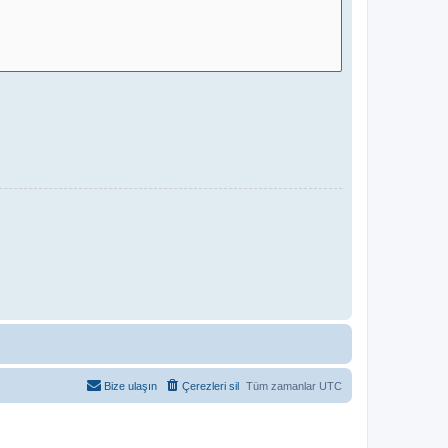
Bize ulaşın
Çerezleri sil
Tüm zamanlar
UTC