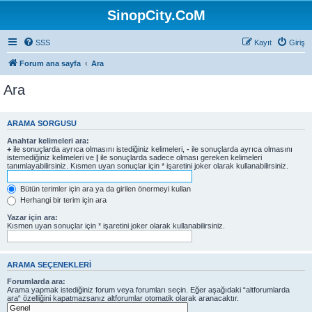
SinopCity.CoM
SSS
Kayıt
Giriş
Forum ana sayfa
Ara
Ara
ARAMA SORGUSU
Anahtar kelimeleri ara:
+
ile sonuçlarda ayrıca olmasını istediğiniz kelimeleri,
-
ile sonuçlarda ayrıca olmasını
istemediğiniz kelimeleri ve
|
ile sonuçlarda sadece olması gereken kelimeleri
tanımlayabilirsiniz. Kısmen uyan sonuçlar için * işaretini joker olarak kullanabilirsiniz.
Bütün terimler için ara ya da girilen önermeyi kullan
Herhangi bir terim için ara
Yazar için ara:
Kısmen uyan sonuçlar için * işaretini joker olarak kullanabilirsiniz.
ARAMA SEÇENEKLERI
Forumlarda ara:
Arama yapmak istediğiniz forum veya forumları seçin. Eğer aşağıdaki “altforumlarda
ara“ özelliğini kapatmazsanız altforumlar otomatik olarak aranacaktır.