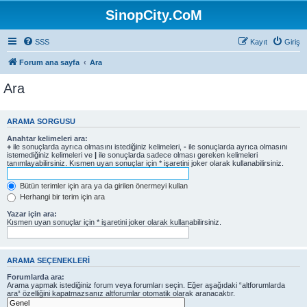
SinopCity.CoM
SSS
Kayıt
Giriş
Forum ana sayfa
Ara
Ara
ARAMA SORGUSU
Anahtar kelimeleri ara:
+
ile sonuçlarda ayrıca olmasını istediğiniz kelimeleri,
-
ile sonuçlarda ayrıca olmasını
istemediğiniz kelimeleri ve
|
ile sonuçlarda sadece olması gereken kelimeleri
tanımlayabilirsiniz. Kısmen uyan sonuçlar için * işaretini joker olarak kullanabilirsiniz.
Bütün terimler için ara ya da girilen önermeyi kullan
Herhangi bir terim için ara
Yazar için ara:
Kısmen uyan sonuçlar için * işaretini joker olarak kullanabilirsiniz.
ARAMA SEÇENEKLERI
Forumlarda ara:
Arama yapmak istediğiniz forum veya forumları seçin. Eğer aşağıdaki “altforumlarda
ara“ özelliğini kapatmazsanız altforumlar otomatik olarak aranacaktır.