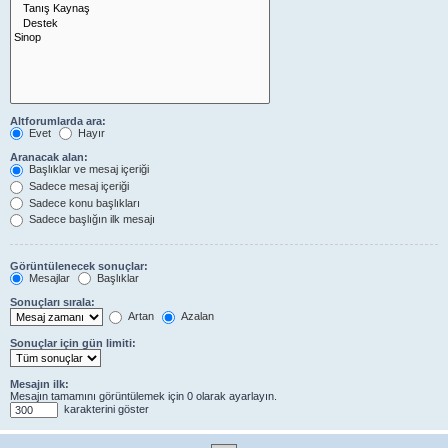
Altforumlarda ara:
Evet
Hayır
Aranacak alan:
Başlıklar ve mesaj içeriği
Sadece mesaj içeriği
Sadece konu başlıkları
Sadece başlığın ilk mesajı
Görüntülenecek sonuçlar:
Mesajlar
Başlıklar
Sonuçları sırala:
Artan
Azalan
Sonuçlar için gün limiti:
Mesajın ilk:
Mesajın tamamını görüntülemek için 0 olarak ayarlayın.
karakterini göster