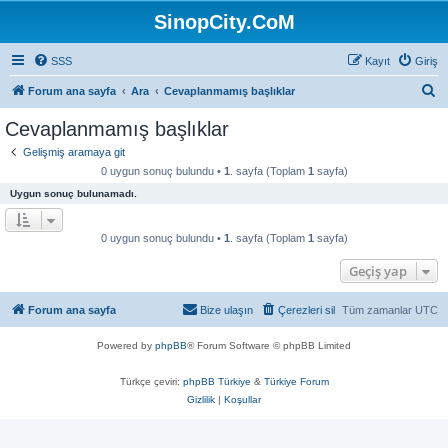
SinopCity.CoM
SSS
Kayıt
Giriş
A
Forum ana sayfa
Ara
Cevaplanmamış başlıklar
r
Cevaplanmamış başlıklar
a
Gelişmiş aramaya git
0 uygun sonuç bulundu •
1
. sayfa (Toplam
1
sayfa)
Uygun sonuç bulunamadı.
0 uygun sonuç bulundu •
1
. sayfa (Toplam
1
sayfa)
Geçiş yap
Forum ana sayfa
Bize ulaşın
Çerezleri sil
Tüm zamanlar
UTC
Powered by
phpBB
® Forum Software © phpBB Limited
Türkçe çeviri:
phpBB Türkiye
&
Türkiye Forum
Gizlilik
|
Koşullar