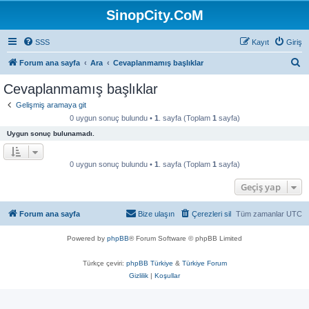
SinopCity.CoM
SSS
Kayıt
Giriş
A
Forum ana sayfa
Ara
Cevaplanmamış başlıklar
r
Cevaplanmamış başlıklar
a
Gelişmiş aramaya git
0 uygun sonuç bulundu •
1
. sayfa (Toplam
1
sayfa)
Uygun sonuç bulunamadı.
0 uygun sonuç bulundu •
1
. sayfa (Toplam
1
sayfa)
Geçiş yap
Forum ana sayfa
Bize ulaşın
Çerezleri sil
Tüm zamanlar
UTC
Powered by
phpBB
® Forum Software © phpBB Limited
Türkçe çeviri:
phpBB Türkiye
&
Türkiye Forum
Gizlilik
|
Koşullar