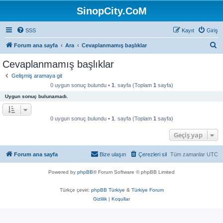
SinopCity.CoM
SSS
Kayıt
Giriş
A
Forum ana sayfa
Ara
Cevaplanmamış başlıklar
r
Cevaplanmamış başlıklar
a
Gelişmiş aramaya git
0 uygun sonuç bulundu •
1
. sayfa (Toplam
1
sayfa)
Uygun sonuç bulunamadı.
0 uygun sonuç bulundu •
1
. sayfa (Toplam
1
sayfa)
Geçiş yap
Forum ana sayfa
Bize ulaşın
Çerezleri sil
Tüm zamanlar
UTC
Powered by
phpBB
® Forum Software © phpBB Limited
Türkçe çeviri:
phpBB Türkiye
&
Türkiye Forum
Gizlilik
|
Koşullar