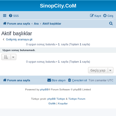
SinopCity.CoM
SSS
Kayıt
Giriş
A
Forum ana sayfa
Ara
Aktif başlıklar
r
Aktif başlıklar
a
Gelişmiş aramaya git
0 uygun sonuç bulundu •
1
. sayfa (Toplam
1
sayfa)
Uygun sonuç bulunamadı.
0 uygun sonuç bulundu •
1
. sayfa (Toplam
1
sayfa)
Geçiş yap
Forum ana sayfa
Bize ulaşın
Çerezleri sil
Tüm zamanlar
UTC
Powered by
phpBB
® Forum Software © phpBB Limited
Türkçe çeviri:
phpBB Türkiye
&
Türkiye Forum
Gizlilik
|
Koşullar