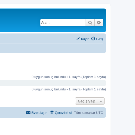
Ara
Gelişmiş arama
Kayıt
Giriş
0 uygun sonuç bulundu •
1
. sayfa (Toplam
1
sayfa)
0 uygun sonuç bulundu •
1
. sayfa (Toplam
1
sayfa)
Geçiş yap
Bize ulaşın
Çerezleri sil
Tüm zamanlar
UTC