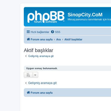
SinopCity.CoM
Mesaj panonuzu tanımlamak için kıs
Hızlı bağlantılar
SSS
Forum ana sayfa
Ara
Aktif başlıklar
Aktif başlıklar
Gelişmiş aramaya git
Uygun sonuç bulunamadı.
Gelişmiş aramaya git
Forum ana sayfa