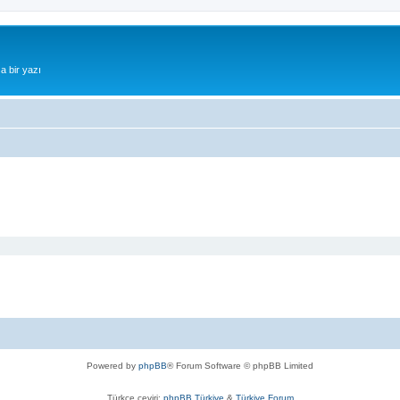
a bir yazı
Powered by
phpBB
® Forum Software © phpBB Limited
Türkçe çeviri:
phpBB Türkiye
&
Türkiye Forum