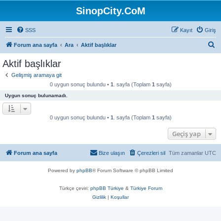
SinopCity.CoM
SSS
Kayıt
Giriş
A
Forum ana sayfa
Ara
Aktif başlıklar
r
Aktif başlıklar
a
Gelişmiş aramaya git
0 uygun sonuç bulundu •
1
. sayfa (Toplam
1
sayfa)
Uygun sonuç bulunamadı.
0 uygun sonuç bulundu •
1
. sayfa (Toplam
1
sayfa)
Geçiş yap
Forum ana sayfa
Bize ulaşın
Çerezleri sil
Tüm zamanlar
UTC
Powered by
phpBB
® Forum Software © phpBB Limited
Türkçe çeviri:
phpBB Türkiye
&
Türkiye Forum
Gizlilik
|
Koşullar