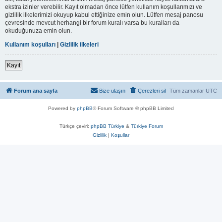
ekstra izinler verebilir. Kayıt olmadan önce lütfen kullanım koşullarımızı ve
gizlilik ilkelerimizi okuyup kabul ettiğinize emin olun. Lütfen mesaj panosu
çevresinde mevcut herhangi bir forum kuralı varsa bu kuralları da
okuduğunuza emin olun.
Kullanım koşulları
|
Gizlilik ilkeleri
Kayıt
Forum ana sayfa
Bize ulaşın
Çerezleri sil
Tüm zamanlar
UTC
Powered by
phpBB
® Forum Software © phpBB Limited
Türkçe çeviri:
phpBB Türkiye
&
Türkiye Forum
Gizlilik
|
Koşullar