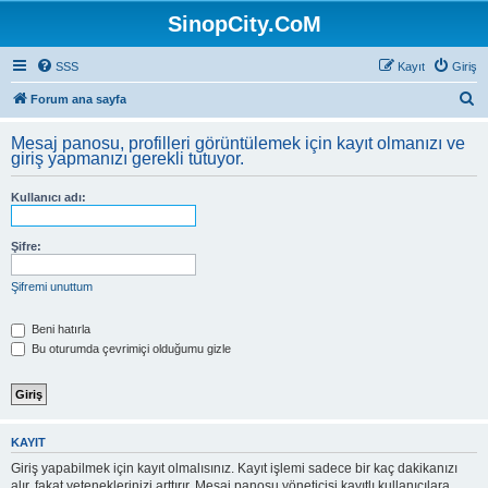
SinopCity.CoM
SSS
Kayıt
Giriş
A
Forum ana sayfa
r
Mesaj panosu, profilleri görüntülemek için kayıt olmanızı ve
a
giriş yapmanızı gerekli tutuyor.
Kullanıcı adı:
Şifre:
Şifremi unuttum
Beni hatırla
Bu oturumda çevrimiçi olduğumu gizle
KAYIT
Giriş yapabilmek için kayıt olmalısınız. Kayıt işlemi sadece bir kaç dakikanızı
alır, fakat yeteneklerinizi arttırır. Mesaj panosu yöneticisi kayıtlı kullanıcılara