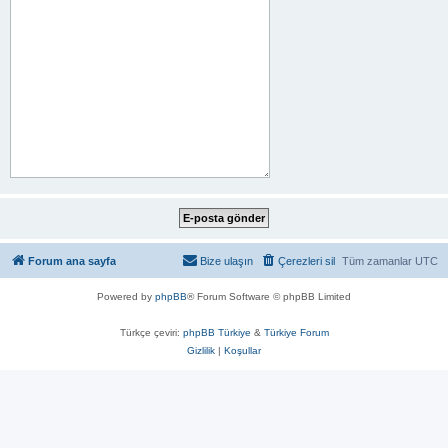
Forum ana sayfa
Bize ulaşın
Çerezleri sil
Tüm zamanlar
UTC
Powered by
phpBB
® Forum Software © phpBB Limited
Türkçe çeviri:
phpBB Türkiye
&
Türkiye Forum
Gizlilik
|
Koşullar