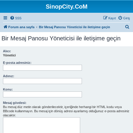
SinopCity.CoM
SSS
Kayıt
Giriş
A
Forum ana sayfa
Bir Mesaj Panosu Yöneticisi ile iletişime geçin
r
Bir Mesaj Panosu Yöneticisi ile iletişime geçin
a
Alıcı:
Yönetici
E-posta adresiniz:
Adınız:
Konu:
Mesaj gövdesi:
Bu mesaj düz metin olarak gönderilecektir, içeriğinde herhangi bir HTML kodu veya
BBcode kullanmayın. Bu mesaj için dönüş adresi ayarlamış olduğunuz e-posta adresiniz
olacaktır.