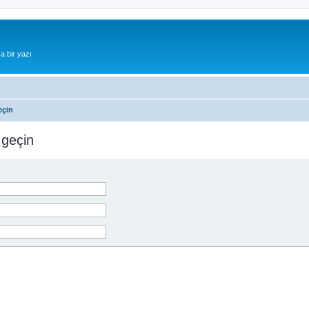
a bir yazı
eçin
 geçin