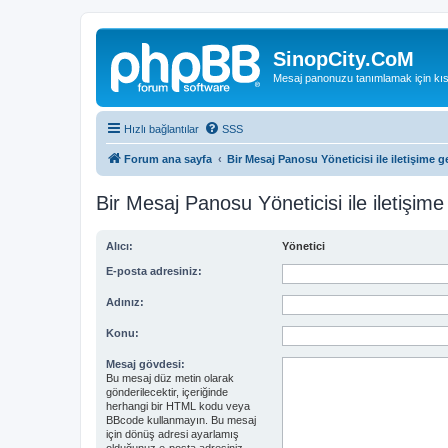
SinopCity.CoM
Mesaj panonuzu tanımlamak için kıs
Hızlı bağlantılar
SSS
Forum ana sayfa
Bir Mesaj Panosu Yöneticisi ile iletişime g
Bir Mesaj Panosu Yöneticisi ile iletişime
Alıcı:
Yönetici
E-posta adresiniz:
Adınız:
Konu:
Mesaj gövdesi:
Bu mesaj düz metin olarak
gönderilecektir, içeriğinde
herhangi bir HTML kodu veya
BBcode kullanmayın. Bu mesaj
için dönüş adresi ayarlamış
olduğunuz e-posta adresiniz