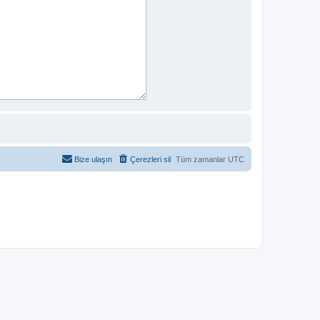
Bize ulaşın
Çerezleri sil
Tüm zamanlar
UTC