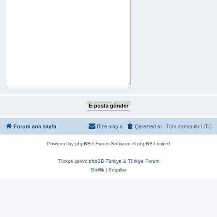
Forum ana sayfa
Bize ulaşın
Çerezleri sil
Tüm zamanlar
UTC
Powered by
phpBB
® Forum Software © phpBB Limited
Türkçe çeviri:
phpBB Türkiye
&
Türkiye Forum
Gizlilik
|
Koşullar