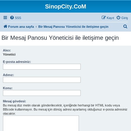
SinopCity.CoM
SSS
Kayıt
Giriş
A
Forum ana sayfa
Bir Mesaj Panosu Yöneticisi ile iletişime geçin
r
Bir Mesaj Panosu Yöneticisi ile iletişime geçin
a
Alıcı:
Yönetici
E-posta adresiniz:
Adınız:
Konu:
Mesaj gövdesi:
Bu mesaj düz metin olarak gönderilecektir, içeriğinde herhangi bir HTML kodu veya
BBcode kullanmayın. Bu mesaj için dönüş adresi ayarlamış olduğunuz e-posta adresiniz
olacaktır.