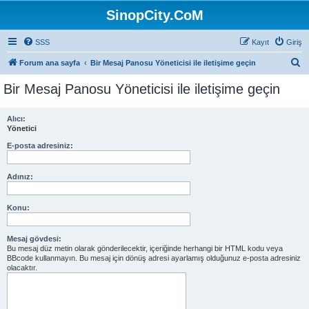
SinopCity.CoM
SSS
Kayıt
Giriş
A
Forum ana sayfa
Bir Mesaj Panosu Yöneticisi ile iletişime geçin
r
Bir Mesaj Panosu Yöneticisi ile iletişime geçin
a
Alıcı:
Yönetici
E-posta adresiniz:
Adınız:
Konu:
Mesaj gövdesi:
Bu mesaj düz metin olarak gönderilecektir, içeriğinde herhangi bir HTML kodu veya
BBcode kullanmayın. Bu mesaj için dönüş adresi ayarlamış olduğunuz e-posta adresiniz
olacaktır.