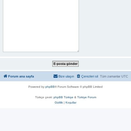
Forum ana sayfa
Bize ulaşın
Çerezleri sil
Tüm zamanlar
UTC
Powered by
phpBB
® Forum Software © phpBB Limited
Türkçe çeviri:
phpBB Türkiye
&
Türkiye Forum
Gizlilik
|
Koşullar