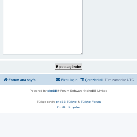
Forum ana sayfa
Bize ulaşın
Çerezleri sil
Tüm zamanlar
UTC
Powered by
phpBB
® Forum Software © phpBB Limited
Türkçe çeviri:
phpBB Türkiye
&
Türkiye Forum
Gizlilik
|
Koşullar