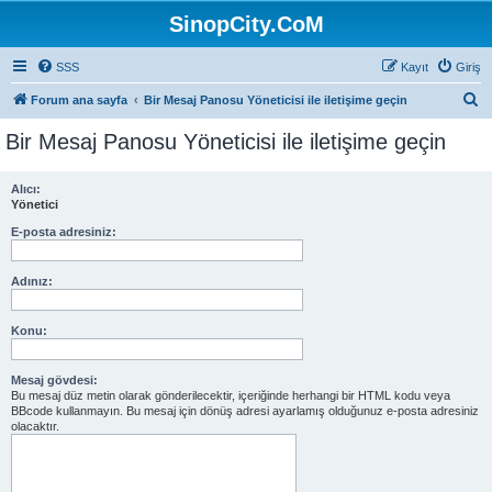
SinopCity.CoM
SSS
Kayıt
Giriş
A
Forum ana sayfa
Bir Mesaj Panosu Yöneticisi ile iletişime geçin
r
Bir Mesaj Panosu Yöneticisi ile iletişime geçin
a
Alıcı:
Yönetici
E-posta adresiniz:
Adınız:
Konu:
Mesaj gövdesi:
Bu mesaj düz metin olarak gönderilecektir, içeriğinde herhangi bir HTML kodu veya
BBcode kullanmayın. Bu mesaj için dönüş adresi ayarlamış olduğunuz e-posta adresiniz
olacaktır.