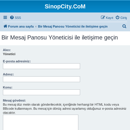
SinopCity.CoM
SSS
Kayıt
Giriş
A
Forum ana sayfa
Bir Mesaj Panosu Yöneticisi ile iletişime geçin
r
Bir Mesaj Panosu Yöneticisi ile iletişime geçin
a
Alıcı:
Yönetici
E-posta adresiniz:
Adınız:
Konu:
Mesaj gövdesi:
Bu mesaj düz metin olarak gönderilecektir, içeriğinde herhangi bir HTML kodu veya
BBcode kullanmayın. Bu mesaj için dönüş adresi ayarlamış olduğunuz e-posta adresiniz
olacaktır.