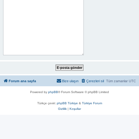
Forum ana sayfa
Bize ulaşın
Çerezleri sil
Tüm zamanlar
UTC
Powered by
phpBB
® Forum Software © phpBB Limited
Türkçe çeviri:
phpBB Türkiye
&
Türkiye Forum
Gizlilik
|
Koşullar