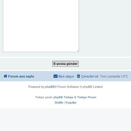
Forum ana sayfa
Bize ulaşın
Çerezleri sil
Tüm zamanlar
UTC
Powered by
phpBB
® Forum Software © phpBB Limited
Türkçe çeviri:
phpBB Türkiye
&
Türkiye Forum
Gizlilik
|
Koşullar