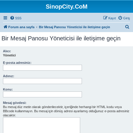
SinopCity.CoM
SSS
Kayıt
Giriş
A
Forum ana sayfa
Bir Mesaj Panosu Yöneticisi ile iletişime geçin
r
Bir Mesaj Panosu Yöneticisi ile iletişime geçin
a
Alıcı:
Yönetici
E-posta adresiniz:
Adınız:
Konu:
Mesaj gövdesi:
Bu mesaj düz metin olarak gönderilecektir, içeriğinde herhangi bir HTML kodu veya
BBcode kullanmayın. Bu mesaj için dönüş adresi ayarlamış olduğunuz e-posta adresiniz
olacaktır.