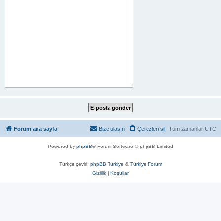
Forum ana sayfa
Bize ulaşın
Çerezleri sil
Tüm zamanlar
UTC
Powered by
phpBB
® Forum Software © phpBB Limited
Türkçe çeviri:
phpBB Türkiye
&
Türkiye Forum
Gizlilik
|
Koşullar