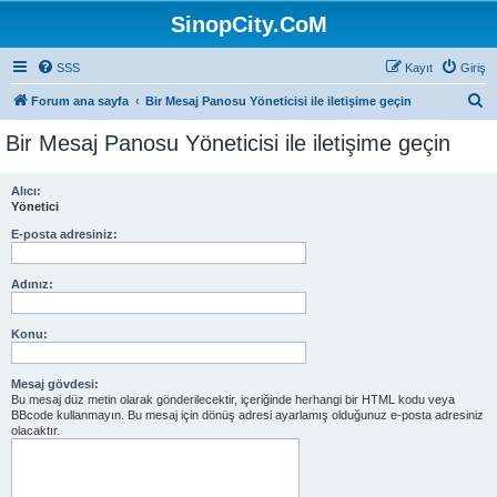
SinopCity.CoM
SSS
Kayıt
Giriş
A
Forum ana sayfa
Bir Mesaj Panosu Yöneticisi ile iletişime geçin
r
Bir Mesaj Panosu Yöneticisi ile iletişime geçin
a
Alıcı:
Yönetici
E-posta adresiniz:
Adınız:
Konu:
Mesaj gövdesi:
Bu mesaj düz metin olarak gönderilecektir, içeriğinde herhangi bir HTML kodu veya
BBcode kullanmayın. Bu mesaj için dönüş adresi ayarlamış olduğunuz e-posta adresiniz
olacaktır.